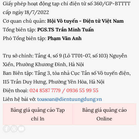
Giấy phép hoạt động tạp chí điện tử số 360/GP-BTTTT
cấp ngày 18/7/2022
Cơ quan chủ quản:
Hội Vô tuyến - Điện tử Việt Nam
Tổng biên tập:
PGS.TS Trần Minh Tuấn
Phó Tổng biên tập:
Phạm Văn Anh
Trụ sở chính: Tầng 4, số 9 (Lô TT01-07, số 103) Nguyễn
Xiển, Phường Khương Đình, Hà Nội
Ban Biên tập: Tầng 3, tòa nhà Cục Tần số Vô tuyến điện,
115 Trần Duy Hưng, Phường Yên Hòa, Hà Nội
Điện thoại:
024 8587 7779
/
0936 55 99 55
Liên hệ bài vở:
toasoan@dientuungdung.vn
Bảng giá quảng cáo Tạp
Bảng giá quảng cáo
chí In
Online