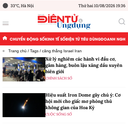
33°C,
Hà Nội
Thứ hai 10/08/2026 19:36
CHUYỂN ĐỘNG SỐ
KINH TẾ SỐ
ĐIỆN TỬ TIÊU DÙNG
DOANH NGHIỆ
Trang chủ
Tags
căng thẳng Israel Iran
Xử lý nghiêm các hành vi đầu cơ,
găm hàng, buôn lậu xăng dầu xuyên
biên giới
CHÍNH SÁCH SỐ
Hiệu suất Iron Dome gây chú ý: Cơ
hội mới cho giấc mơ phòng thủ
không gian của Hoa Kỳ
CUỘC SỐNG SỐ