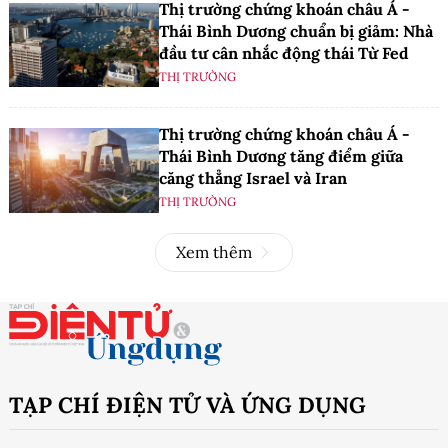
Thị trường chứng khoán châu Á -
Thái Bình Dương chuẩn bị giảm: Nhà
đầu tư cân nhắc động thái Từ Fed
THỊ TRƯỜNG
Thị trường chứng khoán châu Á -
Thái Bình Dương tăng điểm giữa
căng thẳng Israel và Iran
THỊ TRƯỜNG
Xem thêm
TẠP CHÍ ĐIỆN TỬ VÀ ỨNG DỤNG