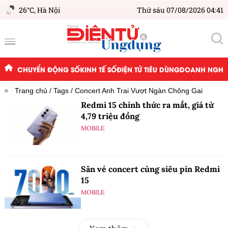
26°C,
Hà Nội
Thứ sáu 07/08/2026 04:41
CHUYỂN ĐỘNG SỐ
KINH TẾ SỐ
ĐIỆN TỬ TIÊU DÙNG
DOANH NGHIỆ
Trang chủ
Tags
Concert Anh Trai Vượt Ngàn Chông Gai
Redmi 15 chính thức ra mắt, giá từ
4,79 triệu đồng
MOBILE
Săn vé concert cùng siêu pin Redmi
15
MOBILE