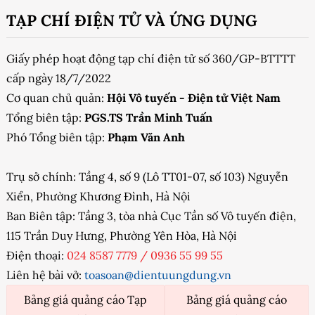
TẠP CHÍ ĐIỆN TỬ VÀ ỨNG DỤNG
Giấy phép hoạt động tạp chí điện tử số 360/GP-BTTTT
cấp ngày 18/7/2022
Cơ quan chủ quản:
Hội Vô tuyến - Điện tử Việt Nam
Tổng biên tập:
PGS.TS Trần Minh Tuấn
Phó Tổng biên tập:
Phạm Văn Anh
Trụ sở chính: Tầng 4, số 9 (Lô TT01-07, số 103) Nguyễn
Xiển, Phường Khương Đình, Hà Nội
Ban Biên tập: Tầng 3, tòa nhà Cục Tần số Vô tuyến điện,
115 Trần Duy Hưng, Phường Yên Hòa, Hà Nội
Điện thoại:
024 8587 7779
/
0936 55 99 55
Liên hệ bài vở:
toasoan@dientuungdung.vn
Bảng giá quảng cáo Tạp
Bảng giá quảng cáo