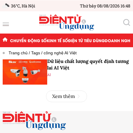
36°C,
Hà Nội
Thứ bảy 08/08/2026 16:48
CHUYỂN ĐỘNG SỐ
KINH TẾ SỐ
ĐIỆN TỬ TIÊU DÙNG
DOANH NGHIỆ
Trang chủ
Tags
công nghệ AI Việt
Dữ liệu chất lượng quyết định tương
lai AI Việt
AI
Xem thêm