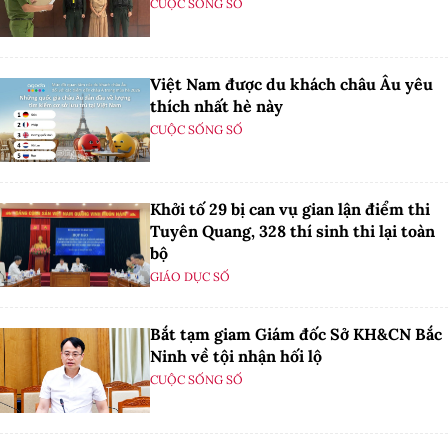
CUỘC SỐNG SỐ
Việt Nam được du khách châu Âu yêu
thích nhất hè này
CUỘC SỐNG SỐ
Khởi tố 29 bị can vụ gian lận điểm thi
Tuyên Quang, 328 thí sinh thi lại toàn
bộ
GIÁO DỤC SỐ
Bắt tạm giam Giám đốc Sở KH&CN Bắc
Ninh về tội nhận hối lộ
CUỘC SỐNG SỐ