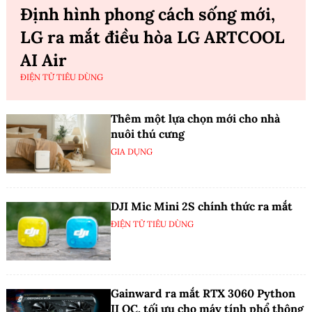
Định hình phong cách sống mới,
LG ra mắt điều hòa LG ARTCOOL
AI Air
ĐIỆN TỬ TIÊU DÙNG
Thêm một lựa chọn mới cho nhà
nuôi thú cưng
GIA DỤNG
DJI Mic Mini 2S chính thức ra mắt
ĐIỆN TỬ TIÊU DÙNG
Gainward ra mắt RTX 3060 Python
II OC, tối ưu cho máy tính phổ thông