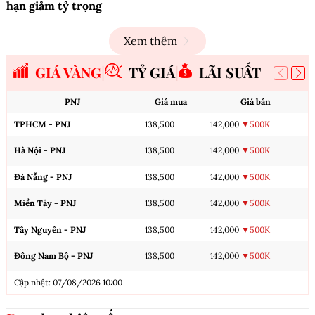
hạn giảm tỷ trọng
Xem thêm
GIÁ VÀNG
TỶ GIÁ
LÃI SUẤT
PNJ
Giá mua
Giá bán
TPHCM - PNJ
138,500
142,000
▼500K
Hà Nội - PNJ
138,500
142,000
▼500K
Đà Nẵng - PNJ
138,500
142,000
▼500K
Miền Tây - PNJ
138,500
142,000
▼500K
Tây Nguyên - PNJ
138,500
142,000
▼500K
Đông Nam Bộ - PNJ
138,500
142,000
▼500K
Cập nhật: 07/08/2026 10:00