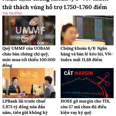
thử thách vùng hỗ trợ 1.750-1.760 điểm
THỊ TRƯỜNG
Quỹ UMMF của UOBAM
Chứng khoán 6/8: Ngân
chào bán chứng chỉ quỹ,
hàng và bán lẻ kéo lùi, VN-
mức mua tối thiểu 100.000
Index mất 11,68 điểm
đồng
LPBank lãi trước thuế
HOSE gỡ margin cho TIX,
5.973 tỷ đồng nửa đầu
còn 57 mã chưa đủ điều
năm, tiền gửi không kỳ
kiện vay ký quỹ