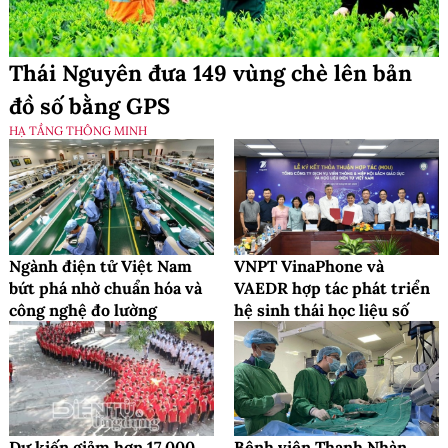
Thái Nguyên đưa 149 vùng chè lên bản
đồ số bằng GPS
HẠ TẦNG THÔNG MINH
Ngành điện tử Việt Nam
VNPT VinaPhone và
bứt phá nhờ chuẩn hóa và
VAEDR hợp tác phát triển
công nghệ đo lường
hệ sinh thái học liệu số
Dự kiến giảm hơn 17.000
Bệnh viện Thanh Nhàn