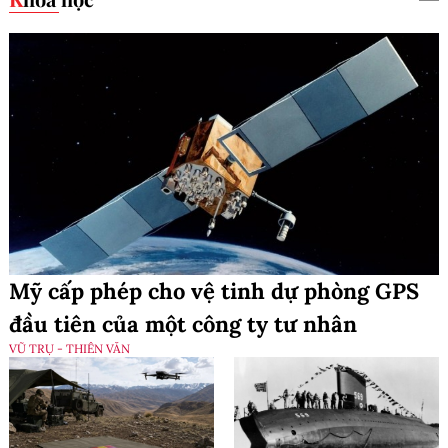
Mỹ cấp phép cho vệ tinh dự phòng GPS
đầu tiên của một công ty tư nhân
VŨ TRỤ - THIÊN VĂN