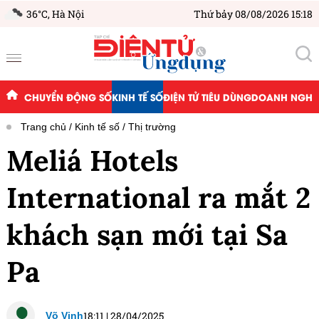
36°C,
Hà Nội
Thứ bảy 08/08/2026 15:18
CHUYỂN ĐỘNG SỐ
KINH TẾ SỐ
ĐIỆN TỬ TIÊU DÙNG
DOANH NGHIỆ
Trang chủ
Kinh tế số
Thị trường
Meliá Hotels
International ra mắt 2
khách sạn mới tại Sa
Pa
18:11
|
28/04/2025
Võ Vinh