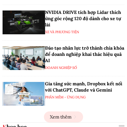
NVIDIA DRIVE tích hợp Lidar thích
ứng góc rộng 120 độ dành cho xe tự
lái
XE VÀ PHƯƠNG TIỆN
Đào tạo nhân lực trở thành chìa khóa
để doanh nghiệp khai thác hiệu quả
AI
DOANH NGHIỆP SỐ
Gia tăng sức mạnh, Dropbox kết nối
với ChatGPT, Claude và Gemini
PHẦN MỀM - ỨNG DỤNG
Xem thêm
Khoa học