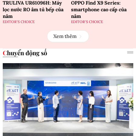
TRULIVA UR61096H: Máy
OPPO Find X9 Series:
lọc nước RO âm tủ bếp của
smartphone cao cấp của
năm
năm
EDITOR'S CHOICE
EDITOR'S CHOICE
Xem thêm
Chuyển động số