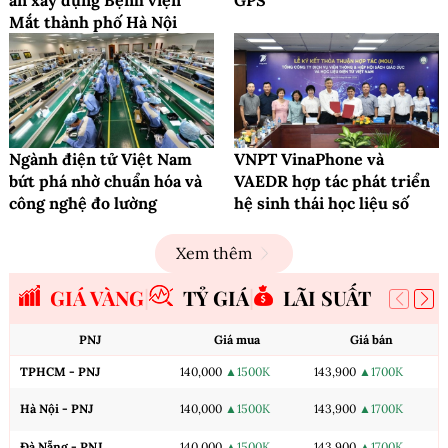
Mắt thành phố Hà Nội
Ngành điện tử Việt Nam
VNPT VinaPhone và
bứt phá nhờ chuẩn hóa và
VAEDR hợp tác phát triển
công nghệ đo lường
hệ sinh thái học liệu số
Xem thêm
GIÁ VÀNG
TỶ GIÁ
LÃI SUẤT
PNJ
Giá mua
Giá bán
TPHCM - PNJ
140,000
▲1500K
143,900
▲1700K
Hà Nội - PNJ
140,000
▲1500K
143,900
▲1700K
Đà Nẵng - PNJ
140,000
▲1500K
143,900
▲1700K