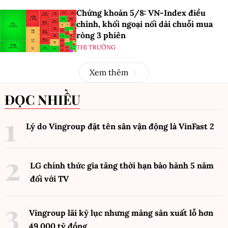
Chứng khoán 5/8: VN-Index điều
chỉnh, khối ngoại nối dài chuỗi mua
ròng 3 phiên
THỊ TRƯỜNG
Xem thêm
ĐỌC NHIỀU
Lý do Vingroup đặt tên sân vận động là VinFast
2
LG chính thức gia tăng thời hạn bảo hành 5 năm
đối với TV
Vingroup lãi kỷ lục nhưng mảng sản xuất lỗ hơn
49.000 tỷ đồng