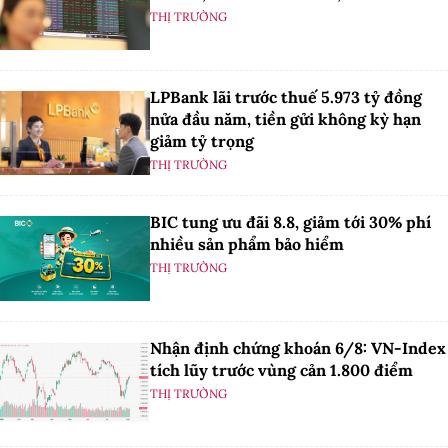
THỊ TRƯỜNG
LPBank lãi trước thuế 5.973 tỷ đồng
nửa đầu năm, tiền gửi không kỳ hạn
giảm tỷ trọng
THỊ TRƯỜNG
BIC tung ưu đãi 8.8, giảm tới 30% phí
nhiều sản phẩm bảo hiểm
THỊ TRƯỜNG
Nhận định chứng khoán 6/8: VN-Index
tích lũy trước vùng cản 1.800 điểm
THỊ TRƯỜNG