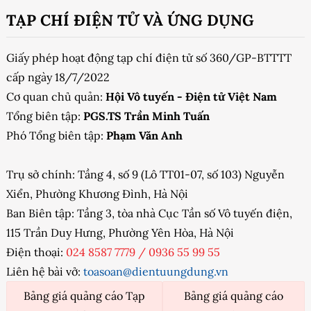
TẠP CHÍ ĐIỆN TỬ VÀ ỨNG DỤNG
Giấy phép hoạt động tạp chí điện tử số 360/GP-BTTTT
cấp ngày 18/7/2022
Cơ quan chủ quản:
Hội Vô tuyến - Điện tử Việt Nam
Tổng biên tập:
PGS.TS Trần Minh Tuấn
Phó Tổng biên tập:
Phạm Văn Anh
Trụ sở chính: Tầng 4, số 9 (Lô TT01-07, số 103) Nguyễn
Xiển, Phường Khương Đình, Hà Nội
Ban Biên tập: Tầng 3, tòa nhà Cục Tần số Vô tuyến điện,
115 Trần Duy Hưng, Phường Yên Hòa, Hà Nội
Điện thoại:
024 8587 7779
/
0936 55 99 55
Liên hệ bài vở:
toasoan@dientuungdung.vn
Bảng giá quảng cáo Tạp
Bảng giá quảng cáo