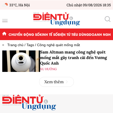
33°C,
Hà Nội
Chủ nhật 09/08/2026 18:35
CHUYỂN ĐỘNG SỐ
KINH TẾ SỐ
ĐIỆN TỬ TIÊU DÙNG
DOANH NGHIỆ
Trang chủ
Tags
Công nghệ quét mống mắt
Sam Altman mang công nghệ quét
mống mắt gây tranh cãi đến Vương
Quốc Anh
XU HƯỚNG
Xem thêm