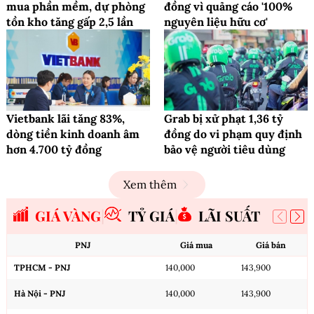
mua phần mềm, dự phòng
đồng vì quảng cáo '100%
tồn kho tăng gấp 2,5 lần
nguyên liệu hữu cơ'
Vietbank lãi tăng 83%,
Grab bị xử phạt 1,36 tỷ
dòng tiền kinh doanh âm
đồng do vi phạm quy định
hơn 4.700 tỷ đồng
bảo vệ người tiêu dùng
Xem thêm
GIÁ VÀNG
TỶ GIÁ
LÃI SUẤT
PNJ
Giá mua
Giá bán
TPHCM - PNJ
140,000
143,900
Hà Nội - PNJ
140,000
143,900