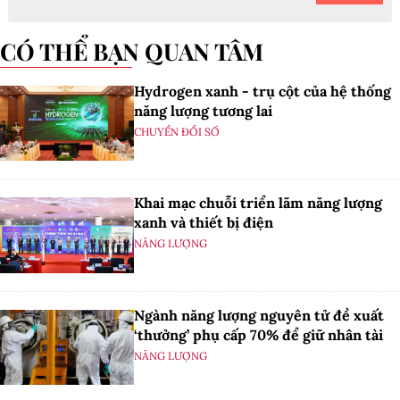
CÓ THỂ BẠN QUAN TÂM
Hydrogen xanh - trụ cột của hệ thống
năng lượng tương lai
CHUYỂN ĐỔI SỐ
Khai mạc chuỗi triển lãm năng lượng
xanh và thiết bị điện
NĂNG LƯỢNG
Ngành năng lượng nguyên tử đề xuất
‘thưởng’ phụ cấp 70% để giữ nhân tài
NĂNG LƯỢNG