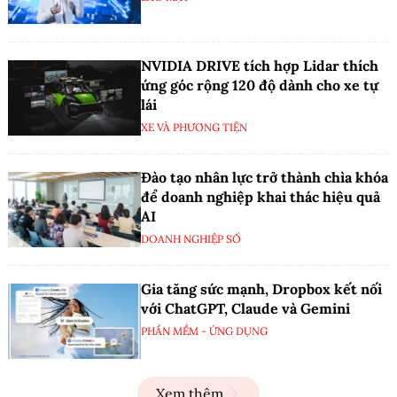
NVIDIA DRIVE tích hợp Lidar thích
ứng góc rộng 120 độ dành cho xe tự
lái
XE VÀ PHƯƠNG TIỆN
Đào tạo nhân lực trở thành chìa khóa
để doanh nghiệp khai thác hiệu quả
AI
DOANH NGHIỆP SỐ
Gia tăng sức mạnh, Dropbox kết nối
với ChatGPT, Claude và Gemini
PHẦN MỀM - ỨNG DỤNG
Xem thêm