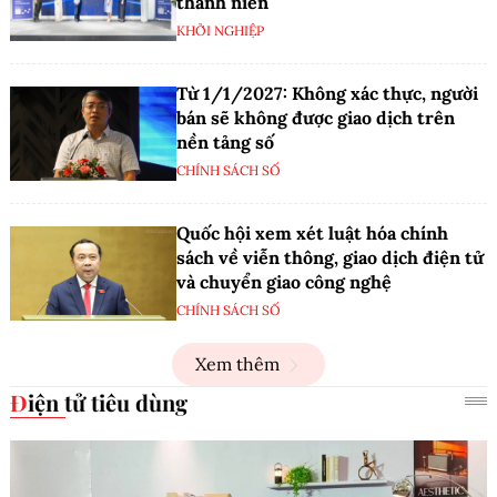
thanh niên
KHỞI NGHIỆP
Từ 1/1/2027: Không xác thực, người
bán sẽ không được giao dịch trên
nền tảng số
CHÍNH SÁCH SỐ
Quốc hội xem xét luật hóa chính
sách về viễn thông, giao dịch điện tử
và chuyển giao công nghệ
CHÍNH SÁCH SỐ
Xem thêm
Điện tử tiêu dùng