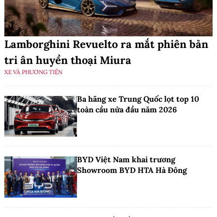
Lamborghini Revuelto ra mắt phiên bản
tri ân huyền thoại Miura
XE VÀ PHƯƠNG TIỆN
Ba hãng xe Trung Quốc lọt top 10
toàn cầu nửa đầu năm 2026
BYD Việt Nam khai trương
Showroom BYD HTA Hà Đông