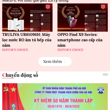
TRULIVA UR61096H: Máy
OPPO Find X9 Series:
lọc nước RO âm tủ bếp của
smartphone cao cấp của
năm
năm
EDITOR'S CHOICE
EDITOR'S CHOICE
Xem thêm
Chuyển động số