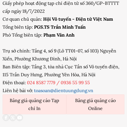
Giấy phép hoạt động tạp chí điện tử số 360/GP-BTTTT
cấp ngày 18/7/2022
Cơ quan chủ quản:
Hội Vô tuyến - Điện tử Việt Nam
Tổng biên tập:
PGS.TS Trần Minh Tuấn
Phó Tổng biên tập:
Phạm Văn Anh
Trụ sở chính: Tầng 4, số 9 (Lô TT01-07, số 103) Nguyễn
Xiển, Phường Khương Đình, Hà Nội
Ban Biên tập: Tầng 3, tòa nhà Cục Tần số Vô tuyến điện,
115 Trần Duy Hưng, Phường Yên Hòa, Hà Nội
Điện thoại:
024 8587 7779
/
0936 55 99 55
Liên hệ bài vở:
toasoan@dientuungdung.vn
Bảng giá quảng cáo Tạp
Bảng giá quảng cáo
chí In
Online