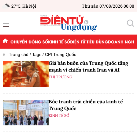
27°C,
Hà Nội
Thứ sáu 07/08/2026 00:08
CHUYỂN ĐỘNG SỐ
KINH TẾ SỐ
ĐIỆN TỬ TIÊU DÙNG
DOANH NGHIỆ
Trang chủ
Tags
CPI Trung Quốc
Giá bán buôn của Trung Quốc tăng
mạnh vì chiến tranh Iran và AI
THỊ TRƯỜNG
Bức tranh trái chiều của kinh tế
Trung Quốc
KINH TẾ SỐ