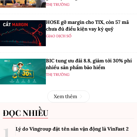
THỊ TRƯỜNG
HOSE gỡ margin cho TIX, còn 57 mã
chưa đủ điều kiện vay ký quỹ
GIAO DỊCH SỐ
BIC tung ưu đãi 8.8, giảm tới 30% phí
nhiều sản phẩm bảo hiểm
THỊ TRƯỜNG
Xem thêm
ĐỌC NHIỀU
Lý do Vingroup đặt tên sân vận động là VinFast
2