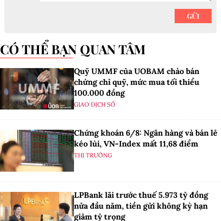
CÓ THỂ BẠN QUAN TÂM
Quỹ UMMF của UOBAM chào bán
chứng chỉ quỹ, mức mua tối thiểu
100.000 đồng
GIAO DỊCH SỐ
Chứng khoán 6/8: Ngân hàng và bán lẻ
kéo lùi, VN-Index mất 11,68 điểm
THỊ TRƯỜNG
LPBank lãi trước thuế 5.973 tỷ đồng
nửa đầu năm, tiền gửi không kỳ hạn
giảm tỷ trọng