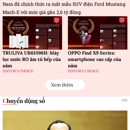
Nam đã chính thức ra mắt mẫu SUV điện Ford Mustang
Mach-E với mức giá gần 2,6 tỷ đồng.
TRULIVA UR61096H: Máy
OPPO Find X9 Series:
lọc nước RO âm tủ bếp của
smartphone cao cấp của
năm
năm
EDITOR'S CHOICE
EDITOR'S CHOICE
Xem thêm
Chuyển động số