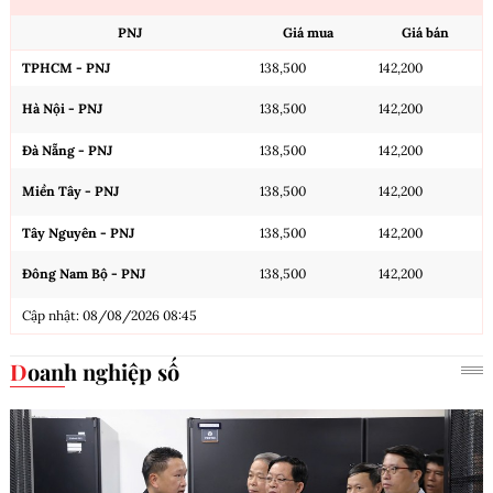
PNJ
Giá mua
Giá bán
TPHCM - PNJ
138,500
142,200
Hà Nội - PNJ
138,500
142,200
Đà Nẵng - PNJ
138,500
142,200
Miền Tây - PNJ
138,500
142,200
Tây Nguyên - PNJ
138,500
142,200
Đông Nam Bộ - PNJ
138,500
142,200
Cập nhật: 08/08/2026 08:45
Doanh nghiệp số