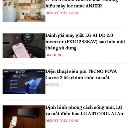
hiệu máy lọc nước ANJIER
ĐIỆN TỬ TIÊU DÙNG
Đánh giá máy giặt LG AI DD 2.0
inverter (FX1412S3KAV) sau hơn một
tháng sử dụng
GIA DỤNG
Điện thoại siêu pin TECNO POVA
Curve 2 5G chính thức ra mắt
MOBILE
Định hình phong cách sống mới, LG
ra mắt điều hòa LG ARTCOOL AI Air
ĐIỆN TỬ TIÊU DÙNG