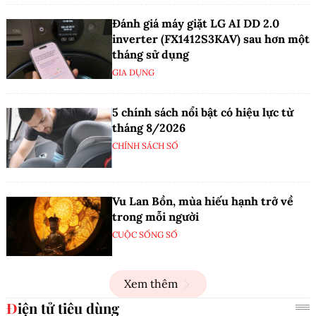
Đánh giá máy giặt LG AI DD 2.0
inverter (FX1412S3KAV) sau hơn một
tháng sử dụng
GIA DỤNG
5 chính sách nổi bật có hiệu lực từ
tháng 8/2026
CHÍNH SÁCH SỐ
Vu Lan Bồn, mùa hiếu hạnh trở về
trong mỗi người
CUỘC SỐNG SỐ
Xem thêm
Điện tử tiêu dùng