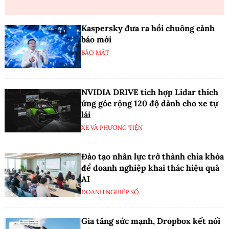
Kaspersky đưa ra hồi chuông cảnh
báo mới
BẢO MẬT
NVIDIA DRIVE tích hợp Lidar thích
ứng góc rộng 120 độ dành cho xe tự
lái
XE VÀ PHƯƠNG TIỆN
Đào tạo nhân lực trở thành chìa khóa
để doanh nghiệp khai thác hiệu quả
AI
DOANH NGHIỆP SỐ
Gia tăng sức mạnh, Dropbox kết nối