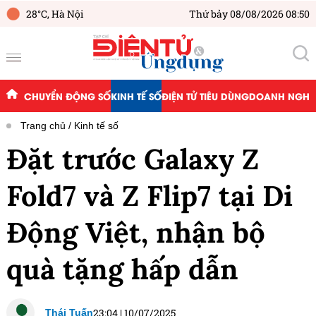
28°C,
Hà Nội
Thứ bảy 08/08/2026 08:50
CHUYỂN ĐỘNG SỐ
KINH TẾ SỐ
ĐIỆN TỬ TIÊU DÙNG
DOANH NGHIỆ
Trang chủ
Kinh tế số
Đặt trước Galaxy Z
Fold7 và Z Flip7 tại Di
Động Việt, nhận bộ
quà tặng hấp dẫn
23:04
|
10/07/2025
Thái Tuấn