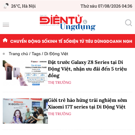
26°C,
Hà Nội
Thứ sáu 07/08/2026 04:36
CHUYỂN ĐỘNG SỐ
KINH TẾ SỐ
ĐIỆN TỬ TIÊU DÙNG
DOANH NGHIỆ
Trang chủ
Tags
Di Động Việt
Đặt trước Galaxy Z8 Series tại Di
Động Việt, nhận ưu đãi đến 5 triệu
đồng
THỊ TRƯỜNG
Giới trẻ hào hứng trải nghiệm sớm
Xiaomi 17T series tại Di Động Việt
THỊ TRƯỜNG