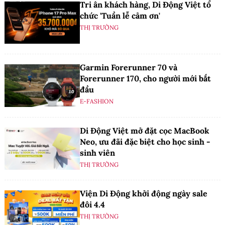
Tri ân khách hàng, Di Động Việt tổ
chức 'Tuần lễ cảm ơn'
THỊ TRƯỜNG
Garmin Forerunner 70 và
Forerunner 170, cho người mới bắt
đầu
E-FASHION
Di Động Việt mở đặt cọc MacBook
Neo, ưu đãi đặc biệt cho học sinh -
sinh viên
THỊ TRƯỜNG
Viện Di Động khởi động ngày sale
đôi 4.4
THỊ TRƯỜNG