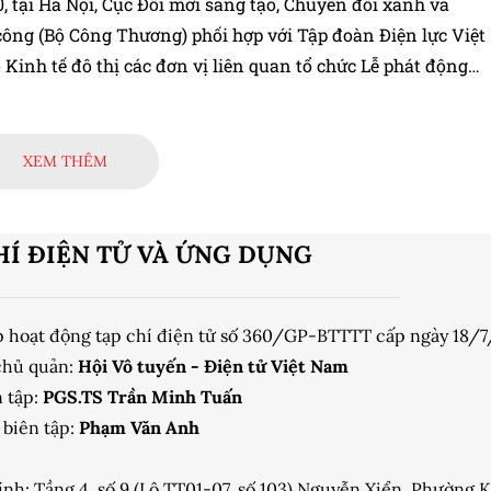
, tại Hà Nội, Cục Đổi mới sáng tạo, Chuyển đổi xanh và
ông (Bộ Công Thương) phối hợp với Tập đoàn Điện lực Việt
Kinh tế đô thị các đơn vị liên quan tổ chức Lễ phát động
trực tuyến “Tìm hiểu kiến thức về sử dụng năng lượng tiết
hiệu quả năm 2025”.
XEM THÊM
HÍ ĐIỆN TỬ VÀ ỨNG DỤNG
p hoạt động tạp chí điện tử số 360/GP-BTTTT cấp ngày 18/
chủ quản:
Hội Vô tuyến - Điện tử Việt Nam
 tập:
PGS.TS Trần Minh Tuấn
biên tập:
Phạm Văn Anh
ính: Tầng 4, số 9 (Lô TT01-07, số 103) Nguyễn Xiển, Phường