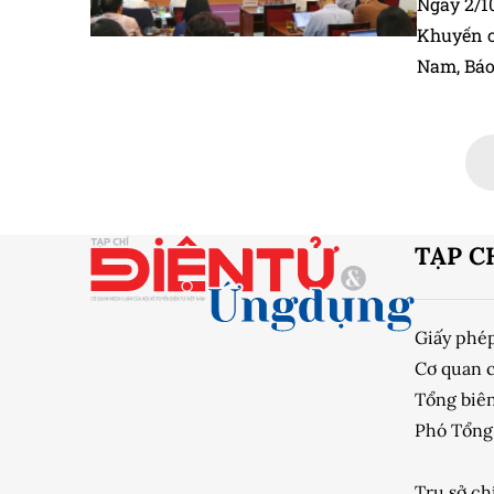
Ngày 2/10
Khuyến c
Nam, Báo 
cuộc thi 
kiệm và 
TẠP C
Giấy phé
Cơ quan 
Tổng biên
Phó Tổng 
Trụ sở ch