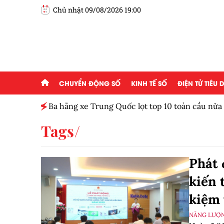
Chủ nhật 09/08/2026 19:00
CHUYỂN ĐỘNG SỐ
KINH TẾ SỐ
ĐIỆN TỬ TIÊU
Ba hãng xe Trung Quốc lọt top 10 toàn cầu nử
Tags
Phát 
kiến 
kiệm 
NĂNG LƯỢ