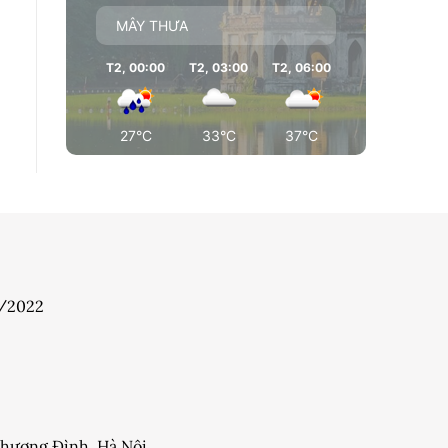
MÂY THƯA
T2, 00:00
T2, 03:00
T2, 06:00
T2, 09:00
T
27°C
33°C
37°C
37°C
7/2022
 Khương Đình, Hà Nội