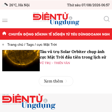
26°C,
Hà Nội
Thứ sáu 07/08/2026 06:57
CHUYỂN ĐỘNG SỐ
KINH TẾ SỐ
ĐIỆN TỬ TIÊU DÙNG
DOANH NGHIỆ
Trang chủ
Tags
cực Mặt Trời
Tàu vũ trụ Solar Orbiter chụp ảnh
cực Mặt Trời đầu tiên trong lịch sử
VŨ TRỤ - THIÊN VĂN
Xem thêm