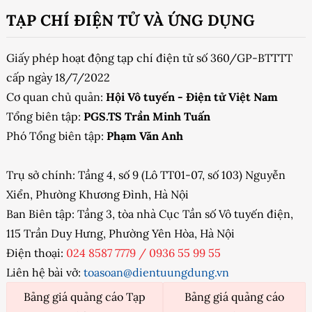
TẠP CHÍ ĐIỆN TỬ VÀ ỨNG DỤNG
Giấy phép hoạt động tạp chí điện tử số 360/GP-BTTTT
cấp ngày 18/7/2022
Cơ quan chủ quản:
Hội Vô tuyến - Điện tử Việt Nam
Tổng biên tập:
PGS.TS Trần Minh Tuấn
Phó Tổng biên tập:
Phạm Văn Anh
Trụ sở chính: Tầng 4, số 9 (Lô TT01-07, số 103) Nguyễn
Xiển, Phường Khương Đình, Hà Nội
Ban Biên tập: Tầng 3, tòa nhà Cục Tần số Vô tuyến điện,
115 Trần Duy Hưng, Phường Yên Hòa, Hà Nội
Điện thoại:
024 8587 7779
/
0936 55 99 55
Liên hệ bài vở:
toasoan@dientuungdung.vn
Bảng giá quảng cáo Tạp
Bảng giá quảng cáo