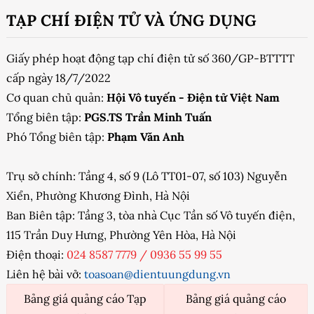
TẠP CHÍ ĐIỆN TỬ VÀ ỨNG DỤNG
Giấy phép hoạt động tạp chí điện tử số 360/GP-BTTTT
cấp ngày 18/7/2022
Cơ quan chủ quản:
Hội Vô tuyến - Điện tử Việt Nam
Tổng biên tập:
PGS.TS Trần Minh Tuấn
Phó Tổng biên tập:
Phạm Văn Anh
Trụ sở chính: Tầng 4, số 9 (Lô TT01-07, số 103) Nguyễn
Xiển, Phường Khương Đình, Hà Nội
Ban Biên tập: Tầng 3, tòa nhà Cục Tần số Vô tuyến điện,
115 Trần Duy Hưng, Phường Yên Hòa, Hà Nội
Điện thoại:
024 8587 7779
/
0936 55 99 55
Liên hệ bài vở:
toasoan@dientuungdung.vn
Bảng giá quảng cáo Tạp
Bảng giá quảng cáo