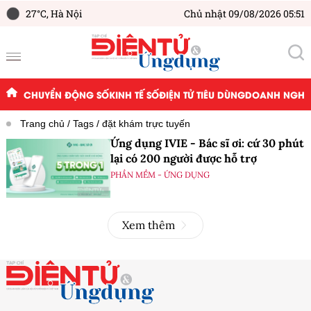
27°C,
Hà Nội
Chủ nhật 09/08/2026 05:51
CHUYỂN ĐỘNG SỐ
KINH TẾ SỐ
ĐIỆN TỬ TIÊU DÙNG
DOANH NGHIỆ
Trang chủ
Tags
đặt khám trực tuyến
Ứng dụng IVIE - Bác sĩ ơi: cứ 30 phút
lại có 200 người được hỗ trợ
PHẦN MỀM - ỨNG DỤNG
Xem thêm