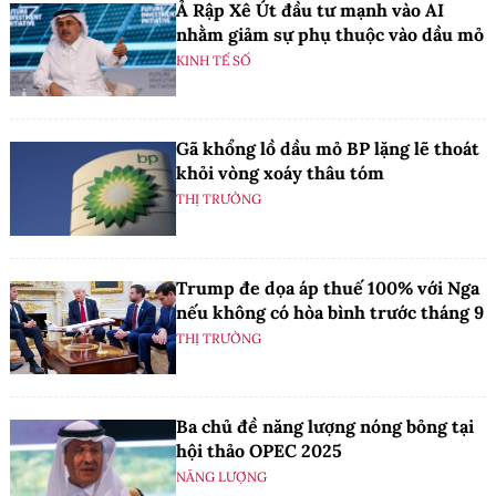
Ả Rập Xê Út đầu tư mạnh vào AI
nhằm giảm sự phụ thuộc vào dầu mỏ
KINH TẾ SỐ
Gã khổng lồ dầu mỏ BP lặng lẽ thoát
khỏi vòng xoáy thâu tóm
THỊ TRƯỜNG
Trump đe dọa áp thuế 100% với Nga
nếu không có hòa bình trước tháng 9
THỊ TRƯỜNG
Ba chủ đề năng lượng nóng bỏng tại
hội thảo OPEC 2025
NĂNG LƯỢNG