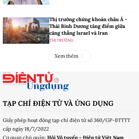
Thị trường chứng khoán châu Á -
Thái Bình Dương tăng điểm giữa
căng thẳng Israel và Iran
THỊ TRƯỜNG
Xem thêm
TẠP CHÍ ĐIỆN TỬ VÀ ỨNG DỤNG
Giấy phép hoạt động tạp chí điện tử số 360/GP-BTTTT
cấp ngày 18/7/2022
Cơ quan chủ quản:
Hội Vô tuyến - Điện tử Việt Nam