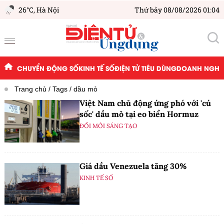
26°C,
Hà Nội
Thứ bảy 08/08/2026 01:04
CHUYỂN ĐỘNG SỐ
KINH TẾ SỐ
ĐIỆN TỬ TIÊU DÙNG
DOANH NGHIỆ
Trang chủ
Tags
dầu mỏ
Việt Nam chủ động ứng phó với 'cú
sốc' dầu mỏ tại eo biển Hormuz
ĐỔI MỚI SÁNG TẠO
Giá dầu Venezuela tăng 30%
KINH TẾ SỐ