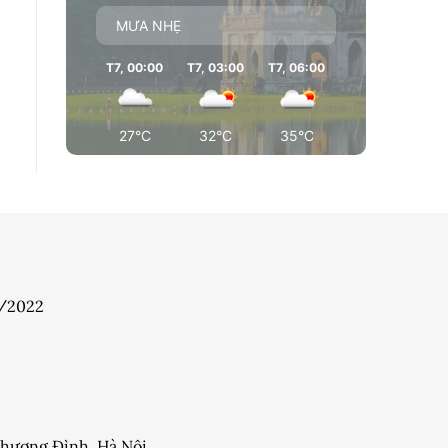
MƯA NHẸ
T7, 00:00
T7, 03:00
T7, 06:00
T7, 09:00
T7
27°C
32°C
35°C
36°C
7/2022
 Khương Đình, Hà Nội