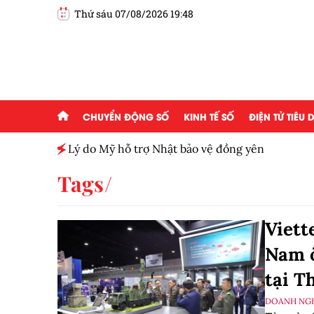
Thứ sáu 07/08/2026 19:48
CHUYỂN ĐỘNG SỐ
KINH TẾ SỐ
ĐIỆN TỬ TIÊU
h toàn
Lý do Mỹ hỗ trợ Nhật bảo vệ đồng yên
Tags
Viett
Nam ở
tại T
DOANH NGH