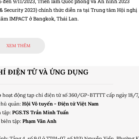
6 đến 9/11/2023, Triển lãm Quốc phòng và An ninh 2023
& Security 2023) chính thức diễn ra tại Trung tâm Hội nghị
 lãm IMPACT ở Bangkok, Thái Lan.
XEM THÊM
HÍ ĐIỆN TỬ VÀ ỨNG DỤNG
p hoạt động tạp chí điện tử số 360/GP-BTTTT cấp ngày 18/
chủ quản:
Hội Vô tuyến - Điện tử Việt Nam
 tập:
PGS.TS Trần Minh Tuấn
biên tập:
Phạm Văn Anh
ính: Tầng 4, số 9 (Lô TT01-07, số 103) Nguyễn Xiển, Phường