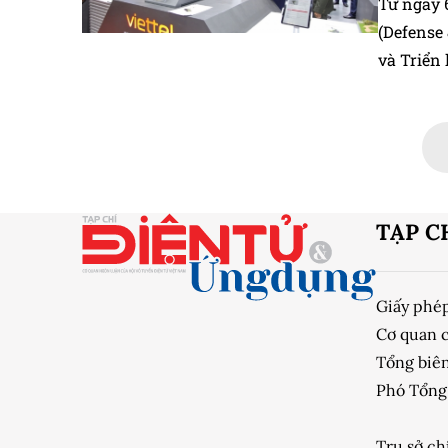
Từ ngày 
(Defense 
và Triển
TẠP C
Giấy phé
Cơ quan 
Tổng biên
Phó Tổng 
Trụ sở ch