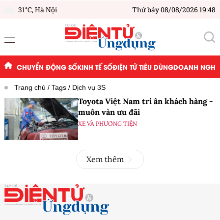
31°C,
Hà Nội
Thứ bảy 08/08/2026 19:48
CHUYỂN ĐỘNG SỐ
KINH TẾ SỐ
ĐIỆN TỬ TIÊU DÙNG
DOANH NGHIỆ
Trang chủ
Tags
Dịch vụ 3S
Toyota Việt Nam tri ân khách hàng -
muôn vàn ưu đãi
XE VÀ PHƯƠNG TIỆN
Xem thêm