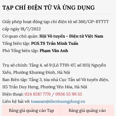
TẠP CHÍ ĐIỆN TỬ VÀ ỨNG DỤNG
Giấy phép hoạt động tạp chí điện tử số 360/GP-BTTTT
cấp ngày 18/7/2022
Cơ quan chủ quản:
Hội Vô tuyến - Điện tử Việt Nam
Tổng biên tập:
PGS.TS Trần Minh Tuấn
Phó Tổng biên tập:
Phạm Văn Anh
Trụ sở chính: Tầng 4, số 9 (Lô TT01-07, số 103) Nguyễn
Xiển, Phường Khương Đình, Hà Nội
Ban Biên tập: Tầng 3, tòa nhà Cục Tần số Vô tuyến điện,
115 Trần Duy Hưng, Phường Yên Hòa, Hà Nội
Điện thoại:
024 8587 7779
/
0936 55 99 55
Liên hệ bài vở:
toasoan@dientuungdung.vn
Bảng giá quảng cáo Tạp
Bảng giá quảng cáo