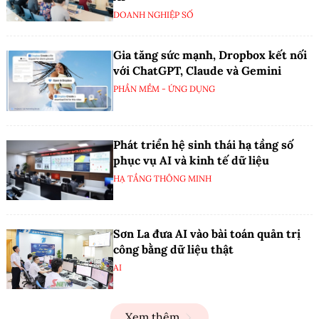
DOANH NGHIỆP SỐ
Gia tăng sức mạnh, Dropbox kết nối
với ChatGPT, Claude và Gemini
PHẦN MỀM - ỨNG DỤNG
Phát triển hệ sinh thái hạ tầng số
phục vụ AI và kinh tế dữ liệu
HẠ TẦNG THÔNG MINH
Sơn La đưa AI vào bài toán quản trị
công bằng dữ liệu thật
AI
Xem thêm