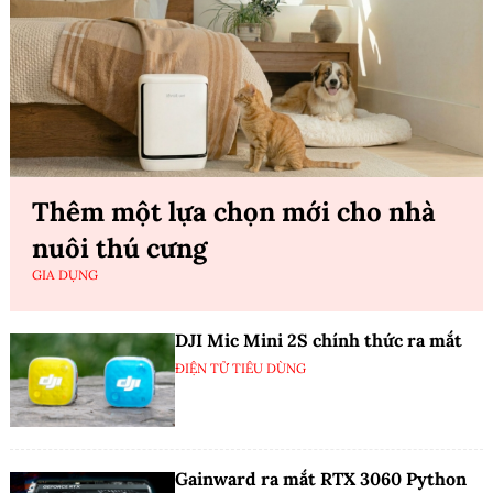
Thêm một lựa chọn mới cho nhà
nuôi thú cưng
GIA DỤNG
DJI Mic Mini 2S chính thức ra mắt
ĐIỆN TỬ TIÊU DÙNG
Gainward ra mắt RTX 3060 Python