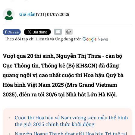
17:11
|
01/07/2025
Gia Hân
Chia sẻ
Theo dõi tạp chí
Điện tử và Ứng dụng
trên
Vượt qua 20 thí sinh, Nguyễn Thị Thưa - cán bộ
Cục Thông tin, Thống kê (Bộ KH&CN) đã đăng
quang ngôi vị cao nhất cuộc thi Hoa hậu Quý bà
Hòa bình Việt Nam 2025 (Mrs Grand Vietnam
2025), diễn ra tối 30/6 tại Nhà hát Lớn Hà Nội.
Cuộc thi Hoa hậu và Nam vương siêu mẫu thể hình
thế giới 2025 chính thức khởi động
Nguyễn Hoàng Thanh đoạt giải Hoa hậu Trí tuệ tại