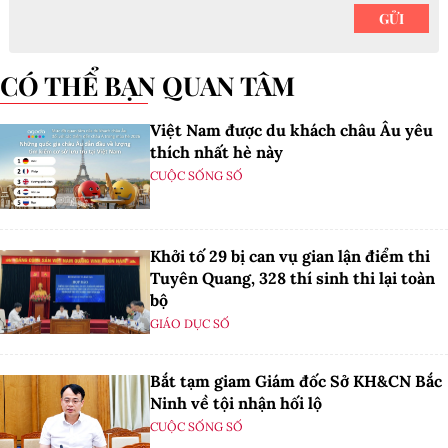
CÓ THỂ BẠN QUAN TÂM
Việt Nam được du khách châu Âu yêu
thích nhất hè này
CUỘC SỐNG SỐ
Khởi tố 29 bị can vụ gian lận điểm thi
Tuyên Quang, 328 thí sinh thi lại toàn
bộ
GIÁO DỤC SỐ
Bắt tạm giam Giám đốc Sở KH&CN Bắc
Ninh về tội nhận hối lộ
CUỘC SỐNG SỐ