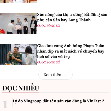
Sức nóng của thị trường bất động sản
phụ cận Sân bay Long Thành
CUỘC SỐNG SỐ
Giao lưu cùng Anh hùng Phạm Tuân
nhân dịp ra mắt sách về chuyến bay
lịch sử vào vũ trụ
CUỘC SỐNG SỐ
Xem thêm
ĐỌC NHIỀU
Lý do Vingroup đặt tên sân vận động là VinFast
2