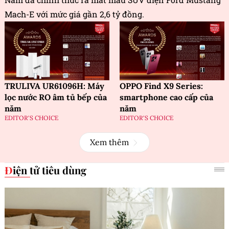
Mach-E với mức giá gần 2,6 tỷ đồng.
TRULIVA UR61096H: Máy
OPPO Find X9 Series:
lọc nước RO âm tủ bếp của
smartphone cao cấp của
năm
năm
EDITOR'S CHOICE
EDITOR'S CHOICE
Xem thêm
Điện tử tiêu dùng