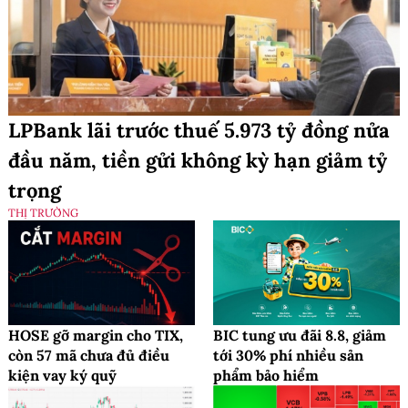
LPBank lãi trước thuế 5.973 tỷ đồng nửa
đầu năm, tiền gửi không kỳ hạn giảm tỷ
trọng
THỊ TRƯỜNG
HOSE gỡ margin cho TIX,
BIC tung ưu đãi 8.8, giảm
còn 57 mã chưa đủ điều
tới 30% phí nhiều sản
kiện vay ký quỹ
phẩm bảo hiểm