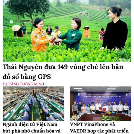
Thái Nguyên đưa 149 vùng chè lên bản
đồ số bằng GPS
HẠ TẦNG THÔNG MINH
Ngành điện tử Việt Nam
VNPT VinaPhone và
bứt phá nhờ chuẩn hóa và
VAEDR hợp tác phát triển