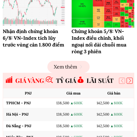
Nhận định chứng khoán
Chứng khoán 5/8: VN-
6/8: VN-Index tích lũy
Index điều chỉnh, khối
trước vùng cản 1.800 điểm
ngoại nối dài chuỗi mua
ròng 3 phiên
Xem thêm
GIÁ VÀNG
TỶ GIÁ
LÃI SUẤT
PNJ
Giá mua
Giá bán
TPHCM - PNJ
138,500
▲600K
142,500
▲800K
Hà Nội - PNJ
138,500
▲600K
142,500
▲800K
Đà Nẵng - PNJ
138,500
▲600K
142,500
▲800K