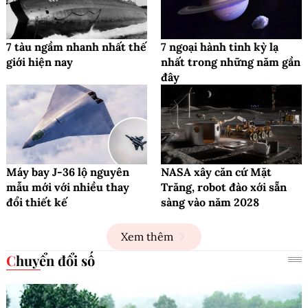
7 tàu ngầm nhanh nhất thế
7 ngoại hành tinh kỳ lạ
giới hiện nay
nhất trong những năm gần
đây
Máy bay J-36 lộ nguyên
NASA xây căn cứ Mặt
mẫu mới với nhiều thay
Trăng, robot đào xới sẵn
đổi thiết kế
sàng vào năm 2028
Xem thêm
Chuyển đổi số