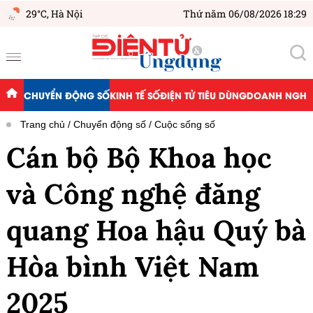
29°C,
Hà Nội
Thứ năm 06/08/2026 18:29
CHUYỂN ĐỘNG SỐ
KINH TẾ SỐ
ĐIỆN TỬ TIÊU DÙNG
DOANH NGHIỆ
Trang chủ
Chuyển động số
Cuộc sống số
Cán bộ Bộ Khoa học
và Công nghệ đăng
quang Hoa hậu Quý bà
Hòa bình Việt Nam
2025