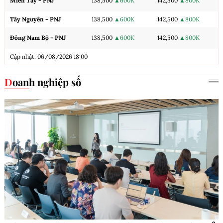
Miền Tây - PNJ
138,500
▲600K
142,500
▲800K
Tây Nguyên - PNJ
138,500
▲600K
142,500
▲800K
Đông Nam Bộ - PNJ
138,500
▲600K
142,500
▲800K
Cập nhật: 06/08/2026 18:00
Doanh nghiệp số