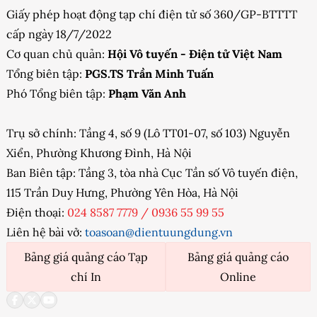
Giấy phép hoạt động tạp chí điện tử số 360/GP-BTTTT
cấp ngày 18/7/2022
Cơ quan chủ quản:
Hội Vô tuyến - Điện tử Việt Nam
Tổng biên tập:
PGS.TS Trần Minh Tuấn
Phó Tổng biên tập:
Phạm Văn Anh
Trụ sở chính: Tầng 4, số 9 (Lô TT01-07, số 103) Nguyễn
Xiển, Phường Khương Đình, Hà Nội
Ban Biên tập: Tầng 3, tòa nhà Cục Tần số Vô tuyến điện,
115 Trần Duy Hưng, Phường Yên Hòa, Hà Nội
Điện thoại:
024 8587 7779
/
0936 55 99 55
Liên hệ bài vở:
toasoan@dientuungdung.vn
Bảng giá quảng cáo Tạp
Bảng giá quảng cáo
chí In
Online