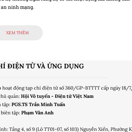
p an ninh mạng.
XEM THÊM
HÍ ĐIỆN TỬ VÀ ỨNG DỤNG
p hoạt động tạp chí điện tử số 360/GP-BTTTT cấp ngày 18/
chủ quản:
Hội Vô tuyến - Điện tử Việt Nam
 tập:
PGS.TS Trần Minh Tuấn
biên tập:
Phạm Văn Anh
ính: Tầng 4, số 9 (Lô TT01-07, số 103) Nguyễn Xiển, Phường