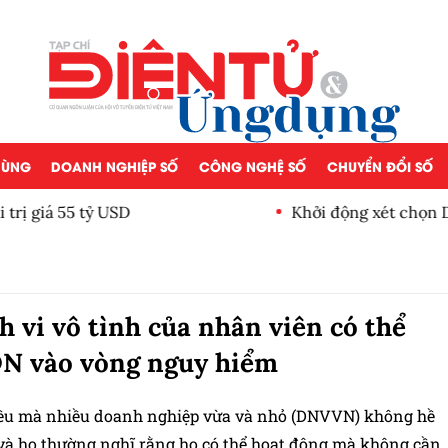
 DÙNG
DOANH NGHIỆP SỐ
CÔNG NGHỆ SỐ
CHUYỂN ĐỔI SỐ
giá 55 tỷ USD
Khởi động xét chọn Doanh
Nam 2026
h vi vô tình của nhân viên có thể
N vào vòng nguy hiểm
iều mà nhiều doanh nghiệp vừa và nhỏ (DNVVN) không hề
, và họ thường nghĩ rằng họ có thể hoạt động mà không cần