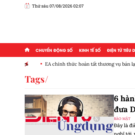
Thứ sáu 07/08/2026 02:07
CHUYỂN ĐỘNG SỐ
KINH TẾ SỐ
ĐIỆN TỬ TIÊU
,68 điểm
EA chính thức hoàn tất thương vụ bán lại trị 
Tags
6 hàn
đưa D
BẢO MẬT
Đây là đ
nghĩ tới