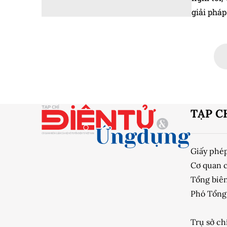
giải phá
TẠP C
Giấy phé
Cơ quan 
Tổng biên
Phó Tổng 
Trụ sở ch