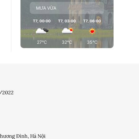
MƯA VỪA
T7, 00:00
T7, 03:00
T7, 06:00
T7, 09:00
T7
27°C
32°C
35°C
35°C
7/2022
 Khương Đình, Hà Nội