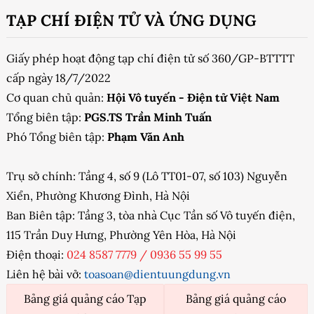
TẠP CHÍ ĐIỆN TỬ VÀ ỨNG DỤNG
Giấy phép hoạt động tạp chí điện tử số 360/GP-BTTTT
cấp ngày 18/7/2022
Cơ quan chủ quản:
Hội Vô tuyến - Điện tử Việt Nam
Tổng biên tập:
PGS.TS Trần Minh Tuấn
Phó Tổng biên tập:
Phạm Văn Anh
Trụ sở chính: Tầng 4, số 9 (Lô TT01-07, số 103) Nguyễn
Xiển, Phường Khương Đình, Hà Nội
Ban Biên tập: Tầng 3, tòa nhà Cục Tần số Vô tuyến điện,
115 Trần Duy Hưng, Phường Yên Hòa, Hà Nội
Điện thoại:
024 8587 7779
/
0936 55 99 55
Liên hệ bài vở:
toasoan@dientuungdung.vn
Bảng giá quảng cáo Tạp
Bảng giá quảng cáo