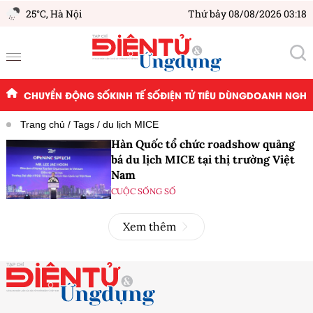
25°C,
Hà Nội
Thứ bảy 08/08/2026 03:18
CHUYỂN ĐỘNG SỐ
KINH TẾ SỐ
ĐIỆN TỬ TIÊU DÙNG
DOANH NGHIỆ
Trang chủ
Tags
du lịch MICE
Hàn Quốc tổ chức roadshow quảng
bá du lịch MICE tại thị trường Việt
Nam
CUỘC SỐNG SỐ
Xem thêm