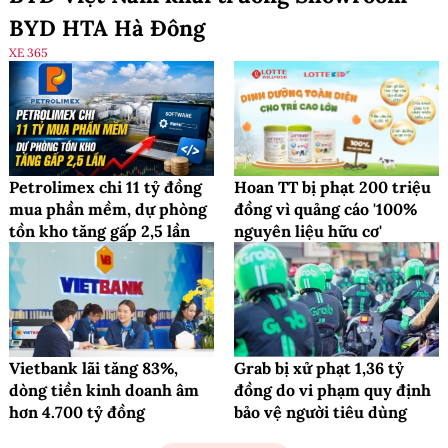
BYD HTA Hà Đông
XE 365
Petrolimex chi 11 tỷ đồng
Hoan TT bị phạt 200 triệu
mua phần mềm, dự phòng
đồng vì quảng cáo '100%
tồn kho tăng gấp 2,5 lần
nguyên liệu hữu cơ'
Vietbank lãi tăng 83%,
Grab bị xử phạt 1,36 tỷ
dòng tiền kinh doanh âm
đồng do vi phạm quy định
hơn 4.700 tỷ đồng
bảo vệ người tiêu dùng