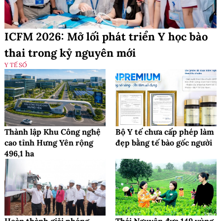
ICFM 2026: Mở lối phát triển Y học bào
thai trong kỷ nguyên mới
Y TẾ SỐ
Thành lập Khu Công nghệ
Bộ Y tế chưa cấp phép làm
cao tỉnh Hưng Yên rộng
đẹp bằng tế bào gốc người
496,1 ha
Hoàn thành giải phóng
Thái Nguyên đưa 149 vùng