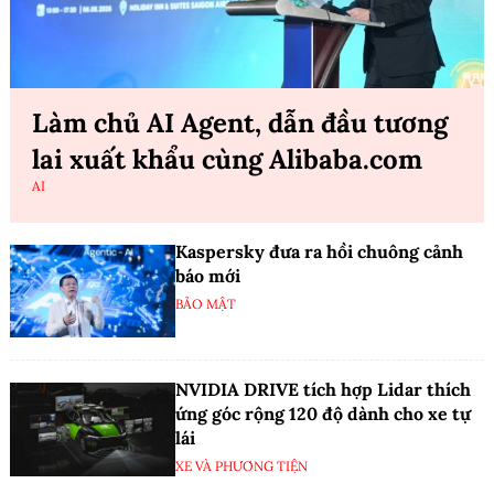
Làm chủ AI Agent, dẫn đầu tương
lai xuất khẩu cùng Alibaba.com
AI
Kaspersky đưa ra hồi chuông cảnh
báo mới
BẢO MẬT
NVIDIA DRIVE tích hợp Lidar thích
ứng góc rộng 120 độ dành cho xe tự
lái
XE VÀ PHƯƠNG TIỆN