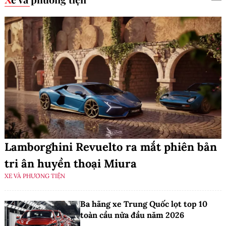
Lamborghini Revuelto ra mắt phiên bản
tri ân huyền thoại Miura
XE VÀ PHƯƠNG TIỆN
Ba hãng xe Trung Quốc lọt top 10
toàn cầu nửa đầu năm 2026