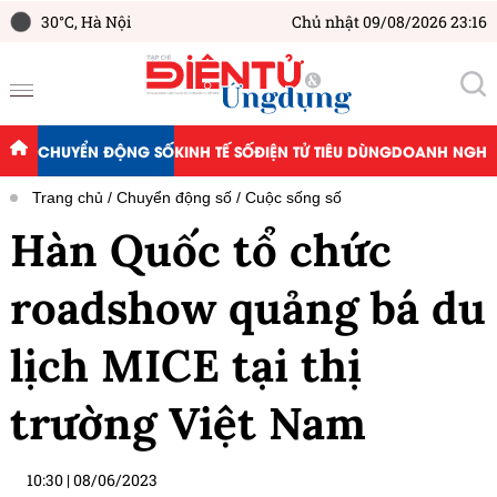
30°C,
Hà Nội
Chủ nhật 09/08/2026 23:16
CHUYỂN ĐỘNG SỐ
KINH TẾ SỐ
ĐIỆN TỬ TIÊU DÙNG
DOANH NGHIỆ
Trang chủ
Chuyển động số
Cuộc sống số
Hàn Quốc tổ chức
roadshow quảng bá du
lịch MICE tại thị
trường Việt Nam
10:30
|
08/06/2023