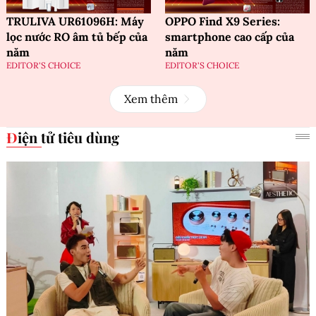
TRULIVA UR61096H: Máy
OPPO Find X9 Series:
lọc nước RO âm tủ bếp của
smartphone cao cấp của
năm
năm
EDITOR'S CHOICE
EDITOR'S CHOICE
Xem thêm
Điện tử tiêu dùng