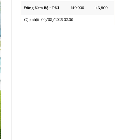
Đông Nam Bộ - PNJ
140,000
143,900
N.Tròn, 3A, 
Cập nhật: 09/08/2026 02:00
NL 99.99
Nhẫn Tròn T
Trang sức 9
Trang sức 9
Cập nhật: 0