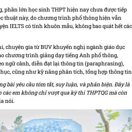
g, phần lớn học sinh THPT hiện nay chưa được tiếp
ọc thuật này, do chương trình phổ thông hiện vẫn
uyện IELTS có tính khuôn mẫu, không bao quát hết các
thi, chuyên gia từ BUV khuyến nghị ngành giáo dục
ào chương trình giảng dạy tiếng Anh phổ thông,
 ngữ cảnh, diễn đạt lại thông tin (paraphrasing),
hục, cũng như kỹ năng phân tích, tổng hợp thông tin
 bài yêu cầu tóm tắt, suy luận, và phản biện. Đây là
p các em không chỉ vượt qua kỳ thi THPTQG mà còn
ia nói.