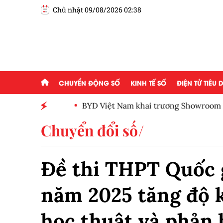
Chủ nhật 09/08/2026 02:38
CHUYỂN ĐỘNG SỐ
KINH TẾ SỐ
ĐIỆN TỬ TIÊU
BYD Việt Nam khai trương Showroom BYD HTA
Chuyển đổi số
Đề thi THPT Quốc 
năm 2025 tăng độ k
học thuật và phản 