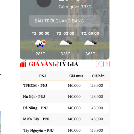
Cảm giác: 33°C
BẦU TRỜI QUANG ĐÃNG
T2, 00:00
T2, 03:00
T2, 06:00
T2, 09:00
T
28°C
33°C
36°C
37°C
GIÁ VÀNG
TỶ GIÁ
.
PNJ
Giá mua
Giá bán
A
TPHCM - PNJ
140,000
143,900
Miếng SJC H
Hà Nội - PNJ
140,000
143,900
Miếng SJC 
Đà Nẵng - PNJ
140,000
143,900
Miếng SJC T
Miền Tây - PNJ
140,000
143,900
N.Tròn, 3A,
Tây Nguyên - PNJ
140,000
143,900
N.Tròn, 3A,