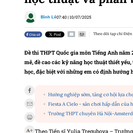
07:40
|
10/07/2025
Bình Lê
Theo dõi tạp chí Điện
Chia sẻ
Đề thi THPT Quốc gia môn Tiếng Anh năm 
mẽ, đề cao các kỹ năng học thuật thiết yếu,
học, đặc biệt với những em có định hướng h
Hướng nghiệp sớm, tăng cơ hội lựa ch
Fiesta A Cielo - sân chơi hấp dẫn của
Trường THPT chuyên Hà Nội-Amsterd
Theo Tiến sĩ Yulia Tregubova – Trưởng