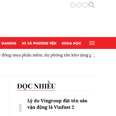
GAMING
XE VÀ PHƯƠNG TIỆN
KHOA HỌC
mua phần mềm, dự phòng tồn kho tăng gấp 2,5
Vườn thú
ĐỌC NHIỀU
Lý do Vingroup đặt tên sân
vận động là VinFast
2