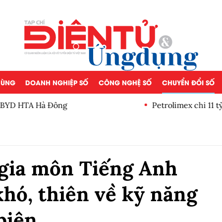
 DÙNG
DOANH NGHIỆP SỐ
CÔNG NGHỆ SỐ
CHUYỂN ĐỔI SỐ
 Hà Đông
Petrolimex chi 11 tỷ đồng 
lần
gia môn Tiếng Anh
hó, thiên về kỹ năng
biện