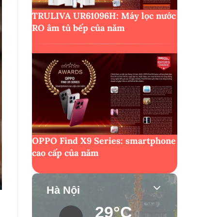
TRULIVA UR61096H: Máy lọc nước
RO âm tủ bếp của năm
OPPO Find X9 Series: smartphone
cao cấp của năm
Hà Nội
29°C