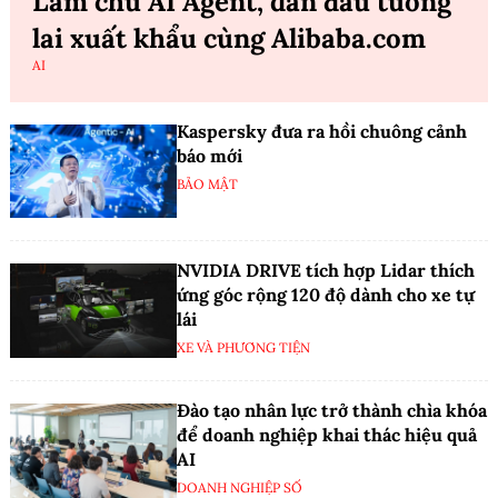
Làm chủ AI Agent, dẫn đầu tương
lai xuất khẩu cùng Alibaba.com
AI
Kaspersky đưa ra hồi chuông cảnh
báo mới
BẢO MẬT
NVIDIA DRIVE tích hợp Lidar thích
ứng góc rộng 120 độ dành cho xe tự
lái
XE VÀ PHƯƠNG TIỆN
Đào tạo nhân lực trở thành chìa khóa
để doanh nghiệp khai thác hiệu quả
AI
DOANH NGHIỆP SỐ