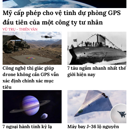
Mỹ cấp phép cho vệ tinh dự phòng GPS
đầu tiên của một công ty tư nhân
VŨ TRỤ - THIÊN VĂN
Công nghệ thị giác giúp
7 tàu ngầm nhanh nhất thế
drone không cần GPS vẫn
giới hiện nay
xác định chính xác mục
tiêu
7 ngoại hành tinh kỳ lạ
Máy bay J-36 lộ nguyên