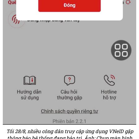
Tối 28/8, nhiều công dân truy cập ứng dụng VNeID gặp
thông báo hệ thống đang bảo trì. Ảnh: Chụp màn hình