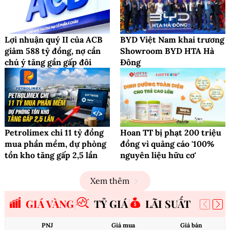
Lợi nhuận quý II của ACB
BYD Việt Nam khai trương
giảm 588 tỷ đồng, nợ cần
Showroom BYD HTA Hà
chú ý tăng gần gấp đôi
Đông
Petrolimex chi 11 tỷ đồng
Hoan TT bị phạt 200 triệu
mua phần mềm, dự phòng
đồng vì quảng cáo '100%
tồn kho tăng gấp 2,5 lần
nguyên liệu hữu cơ'
Xem thêm
GIÁ VÀNG
TỶ GIÁ
LÃI SUẤT
PNJ
Giá mua
Giá bán