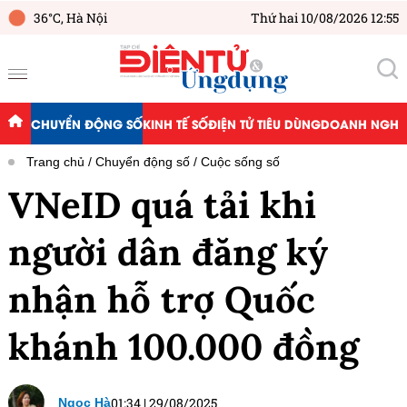
36°C,
Hà Nội
Thứ hai 10/08/2026 12:55
CHUYỂN ĐỘNG SỐ
KINH TẾ SỐ
ĐIỆN TỬ TIÊU DÙNG
DOANH NGHIỆ
Trang chủ
Chuyển động số
Cuộc sống số
VNeID quá tải khi
người dân đăng ký
nhận hỗ trợ Quốc
khánh 100.000 đồng
01:34
|
29/08/2025
Ngọc Hà