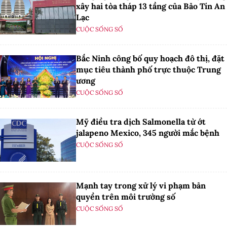
xây hai tòa tháp 13 tầng của Bảo Tín An
Lạc
CUỘC SỐNG SỐ
Bắc Ninh công bố quy hoạch đô thị, đặt
mục tiêu thành phố trực thuộc Trung
ương
CUỘC SỐNG SỐ
Mỹ điều tra dịch Salmonella từ ớt
jalapeno Mexico, 345 người mắc bệnh
CUỘC SỐNG SỐ
Mạnh tay trong xử lý vi phạm bản
quyền trên môi trường số
CUỘC SỐNG SỐ