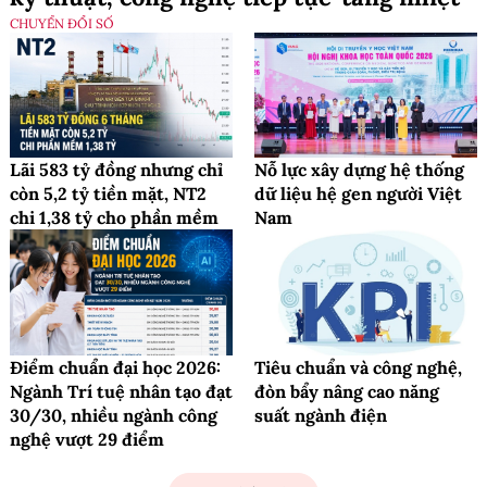
CHUYỂN ĐỔI SỐ
Lãi 583 tỷ đồng nhưng chỉ
Nỗ lực xây dựng hệ thống
còn 5,2 tỷ tiền mặt, NT2
dữ liệu hệ gen người Việt
chi 1,38 tỷ cho phần mềm
Nam
Điểm chuẩn đại học 2026:
Tiêu chuẩn và công nghệ,
Ngành Trí tuệ nhân tạo đạt
đòn bẩy nâng cao năng
30/30, nhiều ngành công
suất ngành điện
nghệ vượt 29 điểm