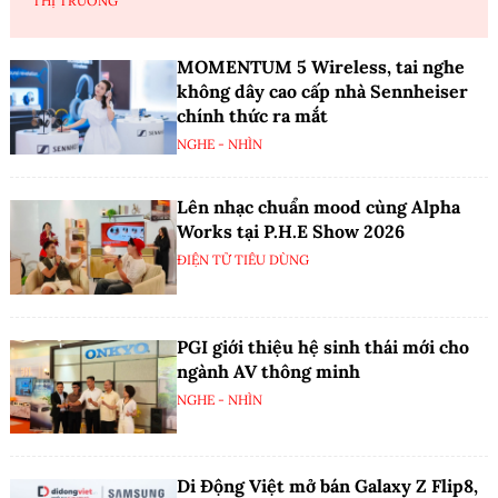
THỊ TRƯỜNG
MOMENTUM 5 Wireless, tai nghe
không dây cao cấp nhà Sennheiser
chính thức ra mắt
NGHE - NHÌN
Lên nhạc chuẩn mood cùng Alpha
Works tại P.H.E Show 2026
ĐIỆN TỬ TIÊU DÙNG
PGI giới thiệu hệ sinh thái mới cho
ngành AV thông minh
NGHE - NHÌN
Di Động Việt mở bán Galaxy Z Flip8,