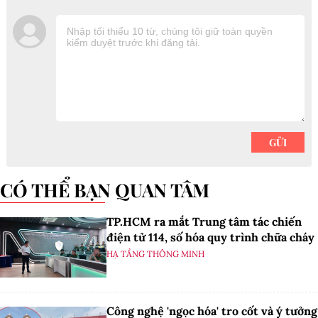
CÓ THỂ BẠN QUAN TÂM
TP.HCM ra mắt Trung tâm tác chiến
điện tử 114, số hóa quy trình chữa cháy
HẠ TẦNG THÔNG MINH
Công nghệ 'ngọc hóa' tro cốt và ý tưởng