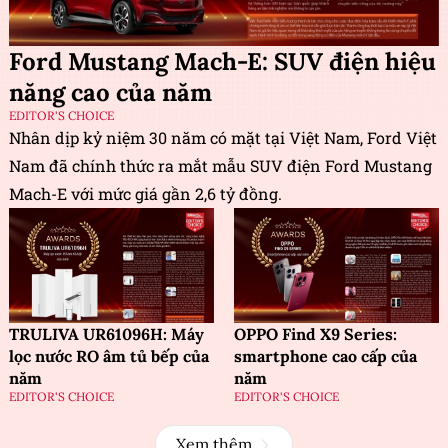
Ford Mustang Mach-E: SUV điện hiệu
năng cao của năm
EDITOR'S CHOICE
Nhân dịp kỷ niệm 30 năm có mặt tại Việt Nam, Ford Việt
Nam đã chính thức ra mắt mẫu SUV điện Ford Mustang
Mach-E với mức giá gần 2,6 tỷ đồng.
TRULIVA UR61096H: Máy
OPPO Find X9 Series:
lọc nước RO âm tủ bếp của
smartphone cao cấp của
năm
năm
EDITOR'S CHOICE
EDITOR'S CHOICE
Xem thêm