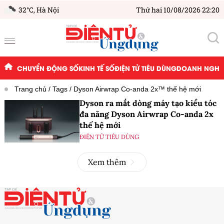
32°C,
Hà Nội
Thứ hai 10/08/2026 22:20
CHUYỂN ĐỘNG SỐ
KINH TẾ SỐ
ĐIỆN TỬ TIÊU DÙNG
DOANH NGHIỆ
Trang chủ
Tags
Dyson Airwrap Co-anda 2x™ thế hệ mới
Dyson ra mắt dòng máy tạo kiểu tóc
đa năng Dyson Airwrap Co-anda 2x
thế hệ mới
ĐIỆN TỬ TIÊU DÙNG
Xem thêm