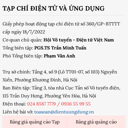
TẠP CHÍ ĐIỆN TỬ VÀ ỨNG DỤNG
Giấy phép hoạt động tạp chí điện tử số 360/GP-BTTTT
cấp ngày 18/7/2022
Cơ quan chủ quản:
Hội Vô tuyến - Điện tử Việt Nam
Tổng biên tập:
PGS.TS Trần Minh Tuấn
Phó Tổng biên tập:
Phạm Văn Anh
Trụ sở chính: Tầng 4, số 9 (Lô TT01-07, số 103) Nguyễn
Xiển, Phường Khương Đình, Hà Nội
Ban Biên tập: Tầng 3, tòa nhà Cục Tần số Vô tuyến điện,
115 Trần Duy Hưng, Phường Yên Hòa, Hà Nội
Điện thoại:
024 8587 7779
/
0936 55 99 55
Liên hệ bài vở:
toasoan@dientuungdung.vn
Bảng giá quảng cáo Tạp
Bảng giá quảng cáo