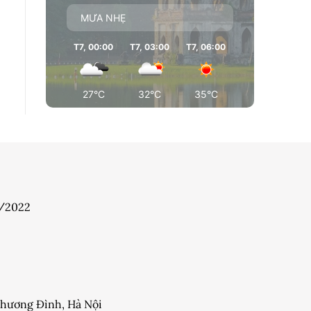
MƯA NHẸ
T7, 00:00
T7, 03:00
T7, 06:00
T7, 09:00
T7
27°C
32°C
35°C
35°C
7/2022
 Khương Đình, Hà Nội