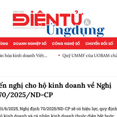
 DÙNG
DOANH NGHIỆP SỐ
CÔNG NGHỆ SỐ
CHUYỂN ĐỔI SỐ
doanh Việt
Quỹ UMMF của UOBAM chào bán chứng c
100.000 đồng
n nghị cho hộ kinh doanh về Nghị
 70/2025/ND-CP
1/6/2025, Nghị định 70/2025/ND-CP sẽ có hiệu lực, quy địn
hộ kinh doanh và cá nhân kinh doanh thuộc diện bắt buộc