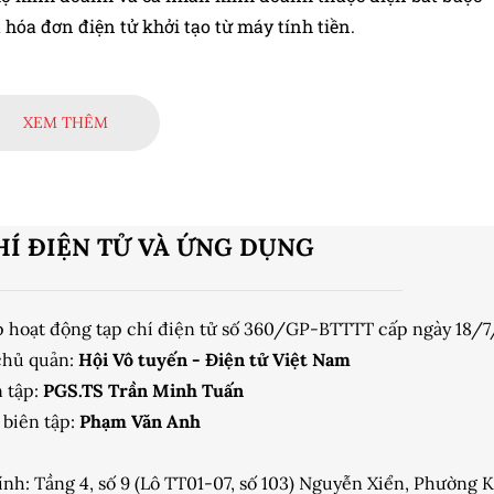
 hóa đơn điện tử khởi tạo từ máy tính tiền.
XEM THÊM
HÍ ĐIỆN TỬ VÀ ỨNG DỤNG
p hoạt động tạp chí điện tử số 360/GP-BTTTT cấp ngày 18/
chủ quản:
Hội Vô tuyến - Điện tử Việt Nam
 tập:
PGS.TS Trần Minh Tuấn
biên tập:
Phạm Văn Anh
ính: Tầng 4, số 9 (Lô TT01-07, số 103) Nguyễn Xiển, Phường