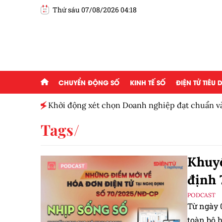
Thứ sáu 07/08/2026 04:18
CHUYỂN ĐỘNG SỐ
KINH TẾ SỐ
ĐIỆN TỬ TIÊU
Khởi động xét chọn Doanh nghiệp đạt chuẩn văn hóa kinh 
Nam 2026
Tags
Khuyế
định
PODCAST
Từ ngày 0
toàn bộ 