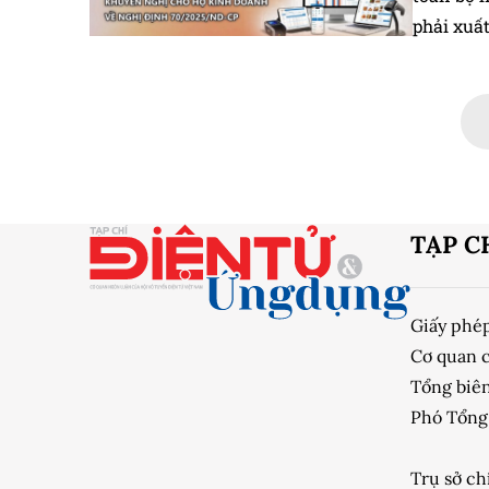
phải xuất
TẠP C
Giấy phé
Cơ quan 
Tổng biên
Phó Tổng 
Trụ sở ch