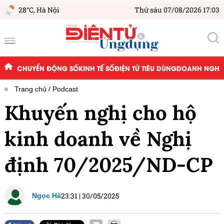
28°C,
Hà Nội
Thứ sáu 07/08/2026 17:03
CHUYỂN ĐỘNG SỐ
KINH TẾ SỐ
ĐIỆN TỬ TIÊU DÙNG
DOANH NGHIỆ
Trang chủ
Podcast
Khuyến nghị cho hộ
kinh doanh về Nghị
định 70/2025/ND-CP
23:31
|
30/05/2025
Ngọc Hà