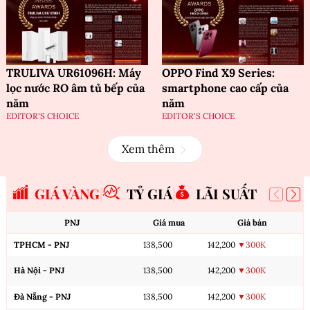
TRULIVA UR61096H: Máy
OPPO Find X9 Series:
lọc nước RO âm tủ bếp của
smartphone cao cấp của
năm
năm
EDITOR'S CHOICE
EDITOR'S CHOICE
Xem thêm
GIÁ VÀNG
TỶ GIÁ
LÃI SUẤT
PNJ
Giá mua
Giá bán
TPHCM - PNJ
138,500
142,200
▼300K
Hà Nội - PNJ
138,500
142,200
▼300K
Đà Nẵng - PNJ
138,500
142,200
▼300K