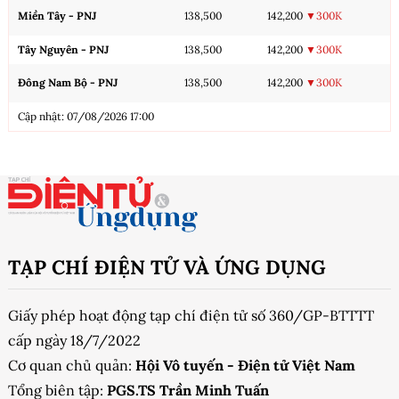
Miền Tây - PNJ
138,500
142,200
▼300K
Tây Nguyên - PNJ
138,500
142,200
▼300K
Đông Nam Bộ - PNJ
138,500
142,200
▼300K
Cập nhật: 07/08/2026 17:00
TẠP CHÍ ĐIỆN TỬ VÀ ỨNG DỤNG
Giấy phép hoạt động tạp chí điện tử số 360/GP-BTTTT
cấp ngày 18/7/2022
Cơ quan chủ quản:
Hội Vô tuyến - Điện tử Việt Nam
Tổng biên tập:
PGS.TS Trần Minh Tuấn