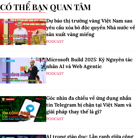
CÓ THỂ BẠN QUAN TÂM
Dự báo thị trường vàng Việt Nam sau
yêu cầu xóa bỏ độc quyền Nhà nước về
sản xuất vàng miếng
PODCAST
Microsoft Build 2025: Kỷ Nguyên tác
nhân AI và Web Agentic
PODCAST
Góc nhìn đa chiều về ứng dụng nhắn
tin Telegram bị chặn tại Việt Nam và
giải pháp thay thế là gì?
PODCAST
AI trong giáo dục: Lằn ranh giữa công