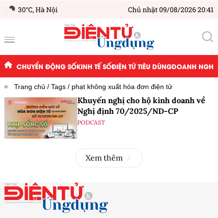
30°C,
Hà Nội
Chủ nhật 09/08/2026 20:41
CHUYỂN ĐỘNG SỐ
KINH TẾ SỐ
ĐIỆN TỬ TIÊU DÙNG
DOANH NGHIỆ
Trang chủ
Tags
phạt không xuất hóa đơn điện tử
Khuyến nghị cho hộ kinh doanh về
Nghị định 70/2025/ND-CP
PODCAST
Xem thêm