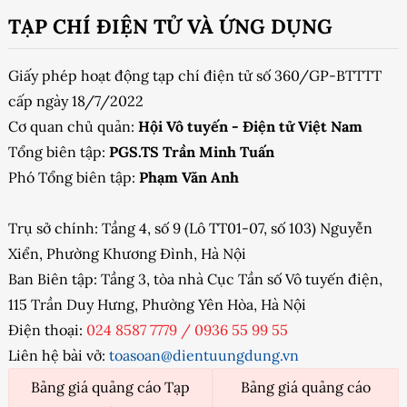
TẠP CHÍ ĐIỆN TỬ VÀ ỨNG DỤNG
Giấy phép hoạt động tạp chí điện tử số 360/GP-BTTTT
cấp ngày 18/7/2022
Cơ quan chủ quản:
Hội Vô tuyến - Điện tử Việt Nam
Tổng biên tập:
PGS.TS Trần Minh Tuấn
Phó Tổng biên tập:
Phạm Văn Anh
Trụ sở chính: Tầng 4, số 9 (Lô TT01-07, số 103) Nguyễn
Xiển, Phường Khương Đình, Hà Nội
Ban Biên tập: Tầng 3, tòa nhà Cục Tần số Vô tuyến điện,
115 Trần Duy Hưng, Phường Yên Hòa, Hà Nội
Điện thoại:
024 8587 7779
/
0936 55 99 55
Liên hệ bài vở:
toasoan@dientuungdung.vn
Bảng giá quảng cáo Tạp
Bảng giá quảng cáo