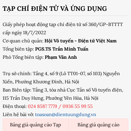
TẠP CHÍ ĐIỆN TỬ VÀ ỨNG DỤNG
Giấy phép hoạt động tạp chí điện tử số 360/GP-BTTTT
cấp ngày 18/7/2022
Cơ quan chủ quản:
Hội Vô tuyến - Điện tử Việt Nam
Tổng biên tập:
PGS.TS Trần Minh Tuấn
Phó Tổng biên tập:
Phạm Văn Anh
Trụ sở chính: Tầng 4, số 9 (Lô TT01-07, số 103) Nguyễn
Xiển, Phường Khương Đình, Hà Nội
Ban Biên tập: Tầng 3, tòa nhà Cục Tần số Vô tuyến điện,
115 Trần Duy Hưng, Phường Yên Hòa, Hà Nội
Điện thoại:
024 8587 7779
/
0936 55 99 55
Liên hệ bài vở:
toasoan@dientuungdung.vn
Bảng giá quảng cáo Tạp
Bảng giá quảng cáo