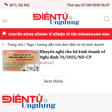
26°C,
Hà Nội
Thứ sáu 07/08/2026 06:47
CHUYỂN ĐỘNG SỐ
KINH TẾ SỐ
ĐIỆN TỬ TIÊU DÙNG
DOANH NGHIỆ
Trang chủ
Tags
hướng dẫn hóa đơn điện tử hộ kinh doanh
Khuyến nghị cho hộ kinh doanh về
Nghị định 70/2025/ND-CP
PODCAST
Xem thêm