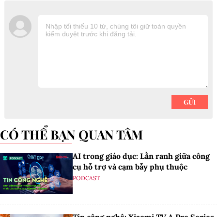
CÓ THỂ BẠN QUAN TÂM
AI trong giáo dục: Lằn ranh giữa công
cụ hỗ trợ và cạm bẫy phụ thuộc
PODCAST
Tin công nghệ: Xiaomi TV A Pro Series