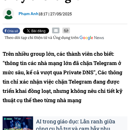
18:17
|
27/05/2025
Phạm Anh
Chia sẻ
Theo dõi tạp chí
Điện tử và Ứng dụng
trên
Trên nhiều group lớn, các thành viên cho biết:
"thông tin các nhà mạng lớn đã chặn Telegram ở
mức sâu, kể cả vượt qua Private DNS", Các thông
tin chỉ xác nhận việc chặn Telegram đang được
triển khai đồng loạt, nhưng không nêu chi tiết kỹ
thuật cụ thể theo từng nhà mạng
AI trong giáo dục: Lằn ranh giữa
công cụ hỗ trợ và cạm bẫy phụ