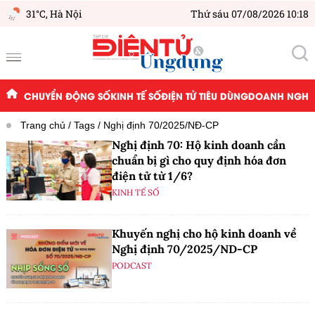
31°C,
Hà Nội
Thứ sáu 07/08/2026 10:18
CHUYỂN ĐỘNG SỐ
KINH TẾ SỐ
ĐIỆN TỬ TIÊU DÙNG
DOANH NGHIỆ
Trang chủ
Tags
Nghị định 70/2025/NĐ-CP
Nghị định 70: Hộ kinh doanh cần
chuẩn bị gì cho quy định hóa đơn
điện tử từ 1/6?
KINH TẾ SỐ
Khuyến nghị cho hộ kinh doanh về
Nghị định 70/2025/ND-CP
PODCAST