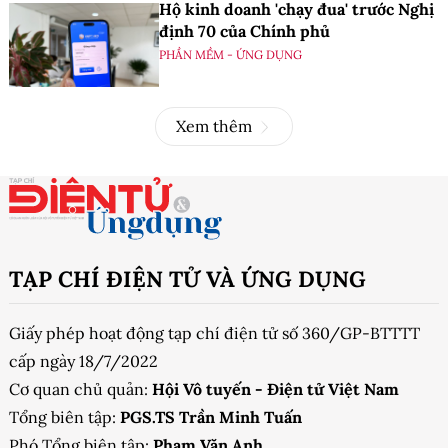
Hộ kinh doanh 'chạy đua' trước Nghị
định 70 của Chính phủ
PHẦN MỀM - ỨNG DỤNG
Xem thêm
TẠP CHÍ ĐIỆN TỬ VÀ ỨNG DỤNG
Giấy phép hoạt động tạp chí điện tử số 360/GP-BTTTT
cấp ngày 18/7/2022
Cơ quan chủ quản:
Hội Vô tuyến - Điện tử Việt Nam
Tổng biên tập:
PGS.TS Trần Minh Tuấn
Phó Tổng biên tập:
Phạm Văn Anh