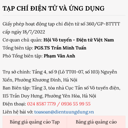
TẠP CHÍ ĐIỆN TỬ VÀ ỨNG DỤNG
Giấy phép hoạt động tạp chí điện tử số 360/GP-BTTTT
cấp ngày 18/7/2022
Cơ quan chủ quản:
Hội Vô tuyến - Điện tử Việt Nam
Tổng biên tập:
PGS.TS Trần Minh Tuấn
Phó Tổng biên tập:
Phạm Văn Anh
Trụ sở chính: Tầng 4, số 9 (Lô TT01-07, số 103) Nguyễn
Xiển, Phường Khương Đình, Hà Nội
Ban Biên tập: Tầng 3, tòa nhà Cục Tần số Vô tuyến điện,
115 Trần Duy Hưng, Phường Yên Hòa, Hà Nội
Điện thoại:
024 8587 7779
/
0936 55 99 55
Liên hệ bài vở:
toasoan@dientuungdung.vn
Bảng giá quảng cáo Tạp
Bảng giá quảng cáo