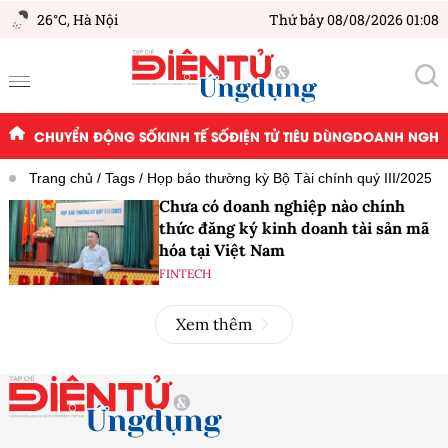
26°C,
Hà Nội
Thứ bảy 08/08/2026 01:08
CHUYỂN ĐỘNG SỐ
KINH TẾ SỐ
ĐIỆN TỬ TIÊU DÙNG
DOANH NGHIỆ
Trang chủ
Tags
Họp báo thường kỳ Bộ Tài chính quý III/2025
Chưa có doanh nghiệp nào chính
thức đăng ký kinh doanh tài sản mã
hóa tại Việt Nam
FINTECH
Xem thêm