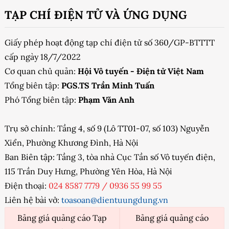
TẠP CHÍ ĐIỆN TỬ VÀ ỨNG DỤNG
Giấy phép hoạt động tạp chí điện tử số 360/GP-BTTTT
cấp ngày 18/7/2022
Cơ quan chủ quản:
Hội Vô tuyến - Điện tử Việt Nam
Tổng biên tập:
PGS.TS Trần Minh Tuấn
Phó Tổng biên tập:
Phạm Văn Anh
Trụ sở chính: Tầng 4, số 9 (Lô TT01-07, số 103) Nguyễn
Xiển, Phường Khương Đình, Hà Nội
Ban Biên tập: Tầng 3, tòa nhà Cục Tần số Vô tuyến điện,
115 Trần Duy Hưng, Phường Yên Hòa, Hà Nội
Điện thoại:
024 8587 7779
/
0936 55 99 55
Liên hệ bài vở:
toasoan@dientuungdung.vn
Bảng giá quảng cáo Tạp
Bảng giá quảng cáo