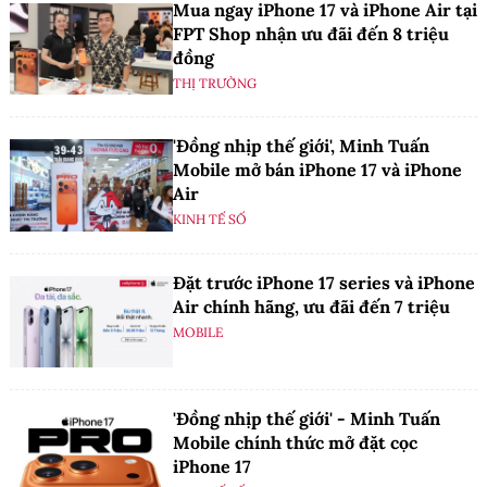
Mua ngay iPhone 17 và iPhone Air tại
FPT Shop nhận ưu đãi đến 8 triệu
đồng
THỊ TRƯỜNG
'Đồng nhịp thế giới', Minh Tuấn
Mobile mở bán iPhone 17 và iPhone
Air
KINH TẾ SỐ
Đặt trước iPhone 17 series và iPhone
Air chính hãng, ưu đãi đến 7 triệu
MOBILE
'Đồng nhịp thế giới' - Minh Tuấn
Mobile chính thức mở đặt cọc
iPhone 17