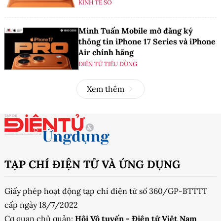
KINH TẾ SỐ
Minh Tuấn Mobile mở đăng ký
thông tin iPhone 17 Series và iPhone
Air chính hãng
ĐIỆN TỬ TIÊU DÙNG
Xem thêm
TẠP CHÍ ĐIỆN TỬ VÀ ỨNG DỤNG
Giấy phép hoạt động tạp chí điện tử số 360/GP-BTTTT
cấp ngày 18/7/2022
Cơ quan chủ quản:
Hội Vô tuyến - Điện tử Việt Nam