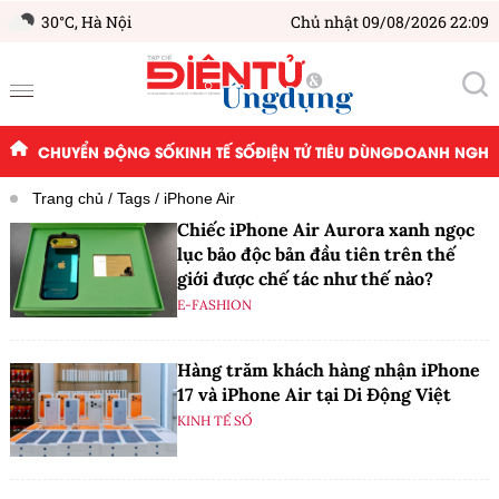
30°C,
Hà Nội
Chủ nhật 09/08/2026 22:09
CHUYỂN ĐỘNG SỐ
KINH TẾ SỐ
ĐIỆN TỬ TIÊU DÙNG
DOANH NGHIỆ
Trang chủ
Tags
iPhone Air
Chiếc iPhone Air Aurora xanh ngọc
lục bảo độc bản đầu tiên trên thế
giới được chế tác như thế nào?
E-FASHION
Hàng trăm khách hàng nhận iPhone
17 và iPhone Air tại Di Động Việt
KINH TẾ SỐ