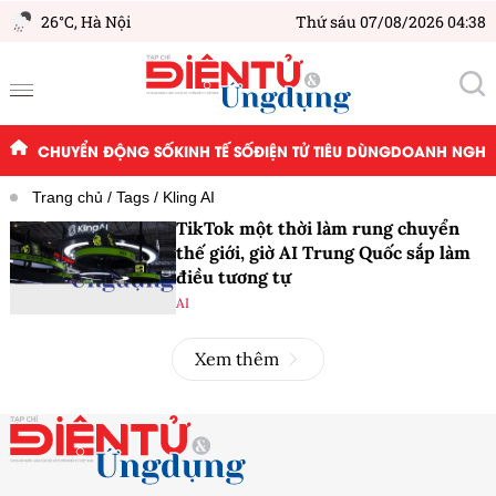
26°C,
Hà Nội
Thứ sáu 07/08/2026 04:38
CHUYỂN ĐỘNG SỐ
KINH TẾ SỐ
ĐIỆN TỬ TIÊU DÙNG
DOANH NGHIỆ
Trang chủ
Tags
Kling AI
TikTok một thời làm rung chuyển
thế giới, giờ AI Trung Quốc sắp làm
điều tương tự
AI
Xem thêm