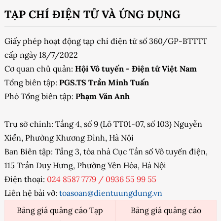
TẠP CHÍ ĐIỆN TỬ VÀ ỨNG DỤNG
Giấy phép hoạt động tạp chí điện tử số 360/GP-BTTTT
cấp ngày 18/7/2022
Cơ quan chủ quản:
Hội Vô tuyến - Điện tử Việt Nam
Tổng biên tập:
PGS.TS Trần Minh Tuấn
Phó Tổng biên tập:
Phạm Văn Anh
Trụ sở chính: Tầng 4, số 9 (Lô TT01-07, số 103) Nguyễn
Xiển, Phường Khương Đình, Hà Nội
Ban Biên tập: Tầng 3, tòa nhà Cục Tần số Vô tuyến điện,
115 Trần Duy Hưng, Phường Yên Hòa, Hà Nội
Điện thoại:
024 8587 7779
/
0936 55 99 55
Liên hệ bài vở:
toasoan@dientuungdung.vn
Bảng giá quảng cáo Tạp
Bảng giá quảng cáo