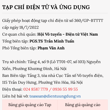
TẠP CHÍ ĐIỆN TỬ VÀ ỨNG DỤNG
Giấy phép hoạt động tạp chí điện tử số 360/GP-BTTTT
cấp ngày 18/7/2022
Cơ quan chủ quản:
Hội Vô tuyến - Điện tử Việt Nam
Tổng biên tập:
PGS.TS Trần Minh Tuấn
Phó Tổng biên tập:
Phạm Văn Anh
Trụ sở chính: Tầng 4, số 9 (Lô TT01-07, số 103) Nguyễn
Xiển, Phường Khương Đình, Hà Nội
Ban Biên tập: Tầng 3, tòa nhà Cục Tần số Vô tuyến điện,
115 Trần Duy Hưng, Phường Yên Hòa, Hà Nội
Điện thoại:
024 8587 7779
/
0936 55 99 55
Liên hệ bài vở:
toasoan@dientuungdung.vn
Bảng giá quảng cáo Tạp
Bảng giá quảng cáo