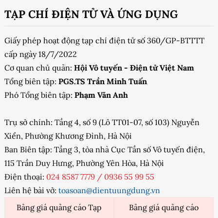
TẠP CHÍ ĐIỆN TỬ VÀ ỨNG DỤNG
Giấy phép hoạt động tạp chí điện tử số 360/GP-BTTTT
cấp ngày 18/7/2022
Cơ quan chủ quản:
Hội Vô tuyến - Điện tử Việt Nam
Tổng biên tập:
PGS.TS Trần Minh Tuấn
Phó Tổng biên tập:
Phạm Văn Anh
Trụ sở chính: Tầng 4, số 9 (Lô TT01-07, số 103) Nguyễn
Xiển, Phường Khương Đình, Hà Nội
Ban Biên tập: Tầng 3, tòa nhà Cục Tần số Vô tuyến điện,
115 Trần Duy Hưng, Phường Yên Hòa, Hà Nội
Điện thoại:
024 8587 7779
/
0936 55 99 55
Liên hệ bài vở:
toasoan@dientuungdung.vn
Bảng giá quảng cáo Tạp
Bảng giá quảng cáo