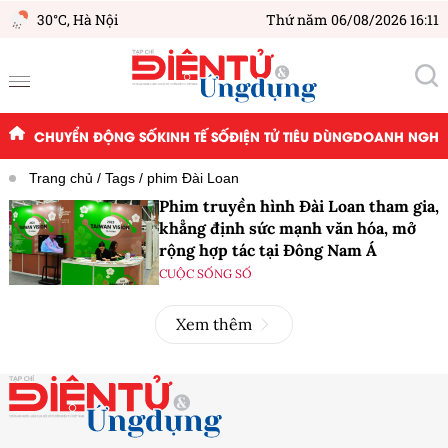
30°C,
Hà Nội
Thứ năm 06/08/2026 16:11
CHUYỂN ĐỘNG SỐ
KINH TẾ SỐ
ĐIỆN TỬ TIÊU DÙNG
DOANH NGHIỆ
Trang chủ
Tags
phim Đài Loan
Phim truyền hình Đài Loan tham gia,
khẳng định sức mạnh văn hóa, mở
rộng hợp tác tại Đông Nam Á
CUỘC SỐNG SỐ
Xem thêm