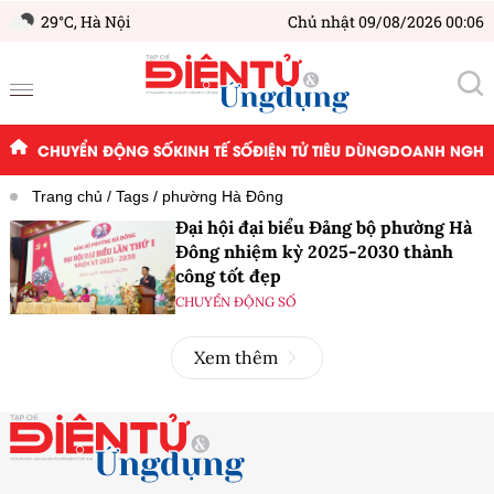
29°C,
Hà Nội
Chủ nhật 09/08/2026 00:06
CHUYỂN ĐỘNG SỐ
KINH TẾ SỐ
ĐIỆN TỬ TIÊU DÙNG
DOANH NGHIỆ
Trang chủ
Tags
phường Hà Đông
Đại hội đại biểu Đảng bộ phường Hà
Đông nhiệm kỳ 2025-2030 thành
công tốt đẹp
CHUYỂN ĐỘNG SỐ
Xem thêm