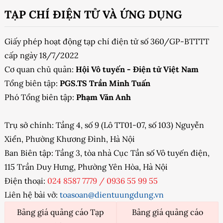
TẠP CHÍ ĐIỆN TỬ VÀ ỨNG DỤNG
Giấy phép hoạt động tạp chí điện tử số 360/GP-BTTTT
cấp ngày 18/7/2022
Cơ quan chủ quản:
Hội Vô tuyến - Điện tử Việt Nam
Tổng biên tập:
PGS.TS Trần Minh Tuấn
Phó Tổng biên tập:
Phạm Văn Anh
Trụ sở chính: Tầng 4, số 9 (Lô TT01-07, số 103) Nguyễn
Xiển, Phường Khương Đình, Hà Nội
Ban Biên tập: Tầng 3, tòa nhà Cục Tần số Vô tuyến điện,
115 Trần Duy Hưng, Phường Yên Hòa, Hà Nội
Điện thoại:
024 8587 7779
/
0936 55 99 55
Liên hệ bài vở:
toasoan@dientuungdung.vn
Bảng giá quảng cáo Tạp
Bảng giá quảng cáo