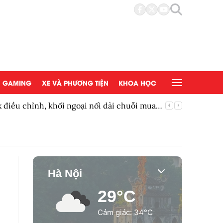
GAMING
XE VÀ PHƯƠNG TIỆN
KHOA HỌC
điều chỉnh, khối ngoại nối dài chuỗi mua
Mạnh tay
Hà Nội
29°C
Cảm giác: 34°C