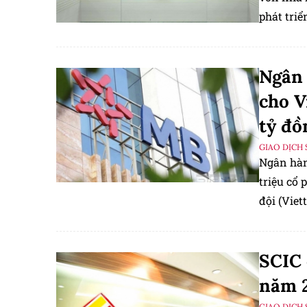
phát triể
Ngân 
cho V
tỷ đồ
GIAO DỊCH 
Ngân hàn
triệu cổ 
đội (Vie
(SCIC), n
được đưa 
SCIC 
năm 
GIAO DỊCH 