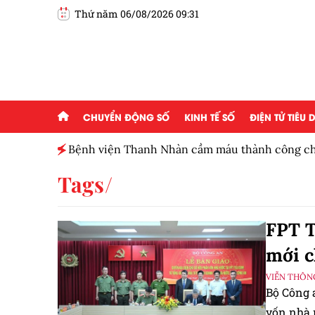
Thứ năm 06/08/2026 09:31
CHUYỂN ĐỘNG SỐ
KINH TẾ SỐ
ĐIỆN TỬ TIÊU
800 điểm
Bệnh viện Thanh Nhàn cầm máu thành công ch
tràng giai đoạn cuối
Tags
FPT T
mới c
VIỄN THÔN
Bộ Công 
vốn nhà 