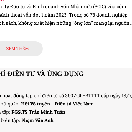
g ty Đầu tư và Kinh doanh vốn Nhà nước (SCIC) vừa công
sách thoái vốn đợt 1 năm 2023. Trong số 73 doanh nghiệp
nh sách, không xuất hiện những “ông lớn” mang lại nguồn
ồi dào cho SCIC mỗi năm như Vinamilk, FPT, Sabeco, Bảo
XEM THÊM
HÍ ĐIỆN TỬ VÀ ỨNG DỤNG
p hoạt động tạp chí điện tử số 360/GP-BTTTT cấp ngày 18/
chủ quản:
Hội Vô tuyến - Điện tử Việt Nam
 tập:
PGS.TS Trần Minh Tuấn
biên tập:
Phạm Văn Anh