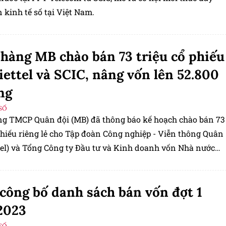
n kinh tế số tại Việt Nam.
hàng MB chào bán 73 triệu cổ phiếu
iettel và SCIC, nâng vốn lên 52.800
ng
SỐ
g TMCP Quân đội (MB) đã thông báo kế hoạch chào bán 73
phiếu riêng lẻ cho Tập đoàn Công nghiệp - Viễn thông Quân
ttel) và Tổng Công ty Đầu tư và Kinh doanh vốn Nhà nước
hằm tăng vốn điều lệ lên 52.800 tỷ đồng. Quyết nghị này
ra tại Hội đồng quản trị của MB.
công bố danh sách bán vốn đợt 1
2023
SỐ