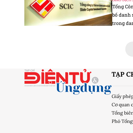
Tổng Côn
bố danh 
trong da
cổ tức d
Việt...
TẠP C
Giấy phé
Cơ quan 
Tổng biên
Phó Tổng 