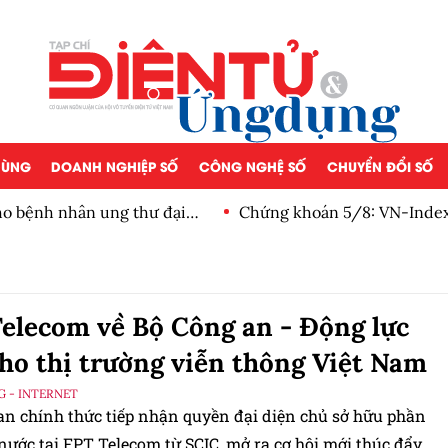
 DÙNG
DOANH NGHIỆP SỐ
CÔNG NGHỆ SỐ
CHUYỂN ĐỔI SỐ
o bệnh nhân ung thư đại
Chứng khoán 5/8: VN-Index 
ròng 3 phiên
elecom về Bộ Công an - Động lực
ho thị trường viễn thông Việt Nam
G - INTERNET
an chính thức tiếp nhận quyền đại diện chủ sở hữu phần
nước tại FPT Telecom từ SCIC, mở ra cơ hội mới thúc đẩy