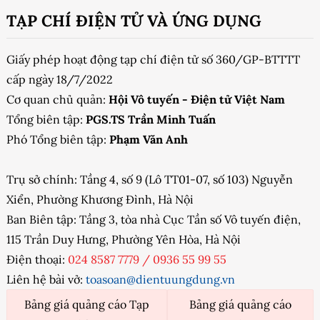
TẠP CHÍ ĐIỆN TỬ VÀ ỨNG DỤNG
Giấy phép hoạt động tạp chí điện tử số 360/GP-BTTTT
cấp ngày 18/7/2022
Cơ quan chủ quản:
Hội Vô tuyến - Điện tử Việt Nam
Tổng biên tập:
PGS.TS Trần Minh Tuấn
Phó Tổng biên tập:
Phạm Văn Anh
Trụ sở chính: Tầng 4, số 9 (Lô TT01-07, số 103) Nguyễn
Xiển, Phường Khương Đình, Hà Nội
Ban Biên tập: Tầng 3, tòa nhà Cục Tần số Vô tuyến điện,
115 Trần Duy Hưng, Phường Yên Hòa, Hà Nội
Điện thoại:
024 8587 7779
/
0936 55 99 55
Liên hệ bài vở:
toasoan@dientuungdung.vn
Bảng giá quảng cáo Tạp
Bảng giá quảng cáo