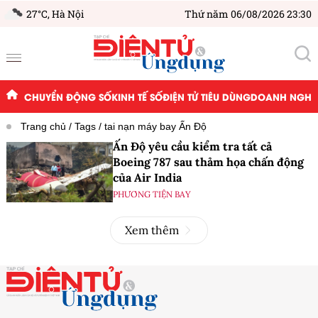
27°C,
Hà Nội
Thứ năm 06/08/2026 23:30
CHUYỂN ĐỘNG SỐ
KINH TẾ SỐ
ĐIỆN TỬ TIÊU DÙNG
DOANH NGHIỆ
Trang chủ
Tags
tai nạn máy bay Ấn Độ
Ấn Độ yêu cầu kiểm tra tất cả
Boeing 787 sau thảm họa chấn động
của Air India
PHƯƠNG TIỆN BAY
Xem thêm