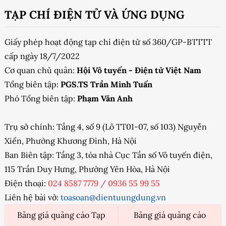
TẠP CHÍ ĐIỆN TỬ VÀ ỨNG DỤNG
Giấy phép hoạt động tạp chí điện tử số 360/GP-BTTTT
cấp ngày 18/7/2022
Cơ quan chủ quản:
Hội Vô tuyến - Điện tử Việt Nam
Tổng biên tập:
PGS.TS Trần Minh Tuấn
Phó Tổng biên tập:
Phạm Văn Anh
Trụ sở chính: Tầng 4, số 9 (Lô TT01-07, số 103) Nguyễn
Xiển, Phường Khương Đình, Hà Nội
Ban Biên tập: Tầng 3, tòa nhà Cục Tần số Vô tuyến điện,
115 Trần Duy Hưng, Phường Yên Hòa, Hà Nội
Điện thoại:
024 8587 7779
/
0936 55 99 55
Liên hệ bài vở:
toasoan@dientuungdung.vn
Bảng giá quảng cáo Tạp
Bảng giá quảng cáo