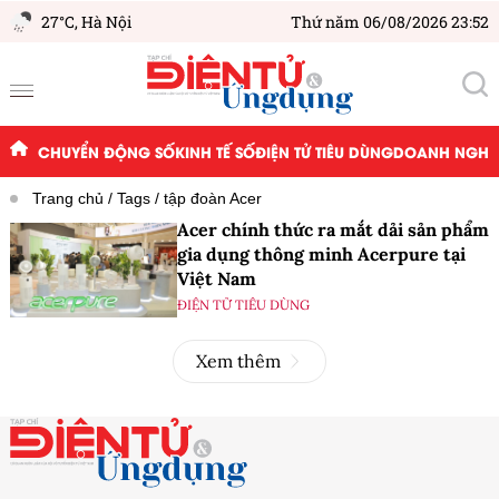
27°C,
Hà Nội
Thứ năm 06/08/2026 23:52
CHUYỂN ĐỘNG SỐ
KINH TẾ SỐ
ĐIỆN TỬ TIÊU DÙNG
DOANH NGHIỆ
Trang chủ
Tags
tập đoàn Acer
Acer chính thức ra mắt dải sản phẩm
gia dụng thông minh Acerpure tại
Việt Nam
ĐIỆN TỬ TIÊU DÙNG
Xem thêm