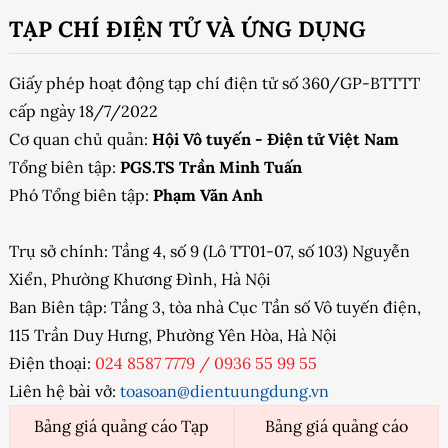
TẠP CHÍ ĐIỆN TỬ VÀ ỨNG DỤNG
Giấy phép hoạt động tạp chí điện tử số 360/GP-BTTTT
cấp ngày 18/7/2022
Cơ quan chủ quản:
Hội Vô tuyến - Điện tử Việt Nam
Tổng biên tập:
PGS.TS Trần Minh Tuấn
Phó Tổng biên tập:
Phạm Văn Anh
Trụ sở chính: Tầng 4, số 9 (Lô TT01-07, số 103) Nguyễn
Xiển, Phường Khương Đình, Hà Nội
Ban Biên tập: Tầng 3, tòa nhà Cục Tần số Vô tuyến điện,
115 Trần Duy Hưng, Phường Yên Hòa, Hà Nội
Điện thoại:
024 8587 7779
/
0936 55 99 55
Liên hệ bài vở:
toasoan@dientuungdung.vn
Bảng giá quảng cáo Tạp
Bảng giá quảng cáo