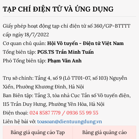
TẠP CHÍ ĐIỆN TỬ VÀ ỨNG DỤNG
Giấy phép hoạt động tạp chí điện tử số 360/GP-BTTTT
cấp ngày 18/7/2022
Cơ quan chủ quản:
Hội Vô tuyến - Điện tử Việt Nam
Tổng biên tập:
PGS.TS Trần Minh Tuấn
Phó Tổng biên tập:
Phạm Văn Anh
Trụ sở chính: Tầng 4, số 9 (Lô TT01-07, số 103) Nguyễn
Xiển, Phường Khương Đình, Hà Nội
Ban Biên tập: Tầng 3, tòa nhà Cục Tần số Vô tuyến điện,
115 Trần Duy Hưng, Phường Yên Hòa, Hà Nội
Điện thoại:
024 8587 7779
/
0936 55 99 55
Liên hệ bài vở:
toasoan@dientuungdung.vn
Bảng giá quảng cáo Tạp
Bảng giá quảng cáo