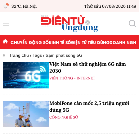
32°C,
Hà Nội
Thứ sáu 07/08/2026 11:49
CHUYỂN ĐỘNG SỐ
KINH TẾ SỐ
ĐIỆN TỬ TIÊU DÙNG
DOANH NGHIỆ
Trang chủ
Tags
trạm phát sóng 5G
Việt Nam sẽ thử nghiệm 6G năm
2030
VIỄN THÔNG - INTERNET
MobiFone cán mốc 2,5 triệu người
dùng 5G
CÔNG NGHỆ SỐ