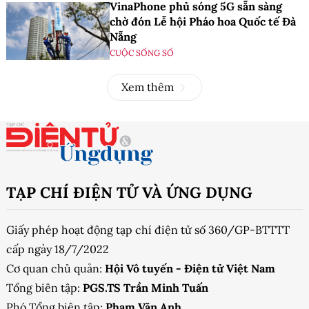
VinaPhone phủ sóng 5G sẵn sàng
chờ đón Lễ hội Pháo hoa Quốc tế Đà
Nẵng
CUỘC SỐNG SỐ
Xem thêm
TẠP CHÍ ĐIỆN TỬ VÀ ỨNG DỤNG
Giấy phép hoạt động tạp chí điện tử số 360/GP-BTTTT
cấp ngày 18/7/2022
Cơ quan chủ quản:
Hội Vô tuyến - Điện tử Việt Nam
Tổng biên tập:
PGS.TS Trần Minh Tuấn
Phó Tổng biên tập:
Phạm Văn Anh