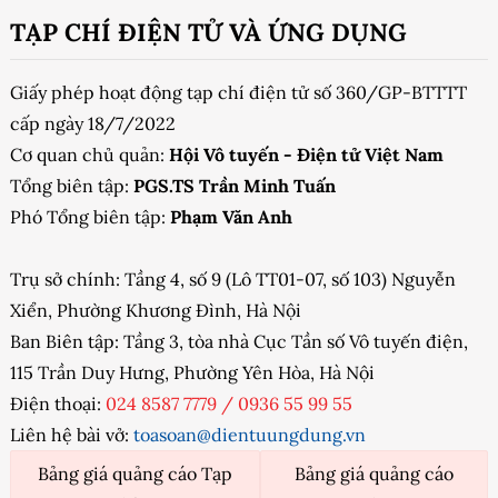
TẠP CHÍ ĐIỆN TỬ VÀ ỨNG DỤNG
Giấy phép hoạt động tạp chí điện tử số 360/GP-BTTTT
cấp ngày 18/7/2022
Cơ quan chủ quản:
Hội Vô tuyến - Điện tử Việt Nam
Tổng biên tập:
PGS.TS Trần Minh Tuấn
Phó Tổng biên tập:
Phạm Văn Anh
Trụ sở chính: Tầng 4, số 9 (Lô TT01-07, số 103) Nguyễn
Xiển, Phường Khương Đình, Hà Nội
Ban Biên tập: Tầng 3, tòa nhà Cục Tần số Vô tuyến điện,
115 Trần Duy Hưng, Phường Yên Hòa, Hà Nội
Điện thoại:
024 8587 7779
/
0936 55 99 55
Liên hệ bài vở:
toasoan@dientuungdung.vn
Bảng giá quảng cáo Tạp
Bảng giá quảng cáo