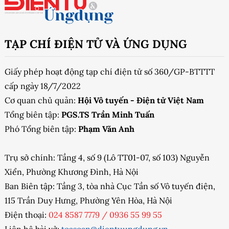
TẠP CHÍ ĐIỆN TỬ VÀ ỨNG DỤNG
Giấy phép hoạt động tạp chí điện tử số 360/GP-BTTTT
cấp ngày 18/7/2022
Cơ quan chủ quản:
Hội Vô tuyến - Điện tử Việt Nam
Tổng biên tập:
PGS.TS Trần Minh Tuấn
Phó Tổng biên tập:
Phạm Văn Anh
Trụ sở chính: Tầng 4, số 9 (Lô TT01-07, số 103) Nguyễn
Xiển, Phường Khương Đình, Hà Nội
Ban Biên tập: Tầng 3, tòa nhà Cục Tần số Vô tuyến điện,
115 Trần Duy Hưng, Phường Yên Hòa, Hà Nội
Điện thoại:
024 8587 7779
/
0936 55 99 55
Liên hệ bài vở:
toasoan@dientuungdung.vn