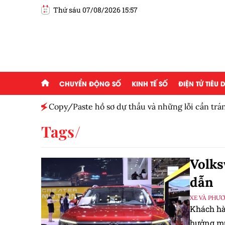
Thứ sáu 07/08/2026 15:57
CHUYỂN ĐỘNG SỐ
KINH TẾ SỐ
ĐIỆN TỬ TIÊU
Copy/Paste hồ sơ dự thầu và những lỗi cần trá
Tags
Volks
dẫn
XE VÀ PHƯ
Khách hà
hưởng mức