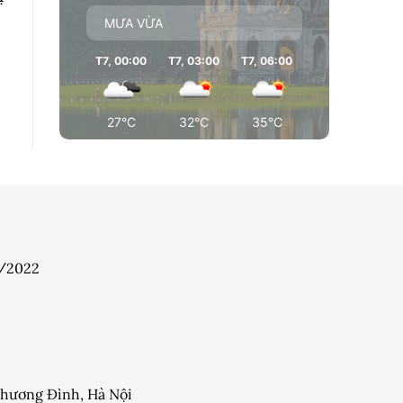
MƯA VỪA
T7, 00:00
T7, 03:00
T7, 06:00
T7, 09:00
T7
27°C
32°C
35°C
35°C
7/2022
 Khương Đình, Hà Nội