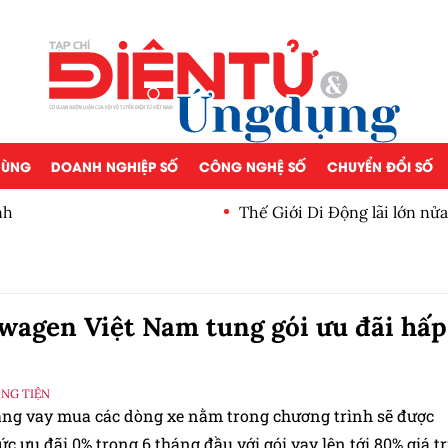
 DÙNG
DOANH NGHIỆP SỐ
CÔNG NGHỆ SỐ
CHUYỂN ĐỔI SỐ
nh
Thế Giới Di Động lãi lớn nử
wagen Việt Nam tung gói ưu đãi hấp
ƠNG TIỆN
ng vay mua các dòng xe nằm trong chương trình sẽ được
 ưu đãi 0% trong 6 tháng đầu với gói vay lên tới 80% giá tr