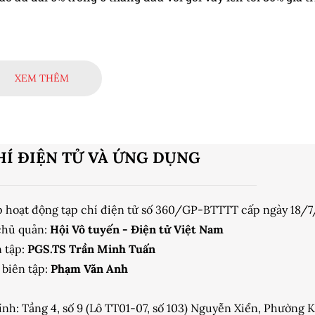
XEM THÊM
HÍ ĐIỆN TỬ VÀ ỨNG DỤNG
p hoạt động tạp chí điện tử số 360/GP-BTTTT cấp ngày 18/
chủ quản:
Hội Vô tuyến - Điện tử Việt Nam
 tập:
PGS.TS Trần Minh Tuấn
biên tập:
Phạm Văn Anh
ính: Tầng 4, số 9 (Lô TT01-07, số 103) Nguyễn Xiển, Phường