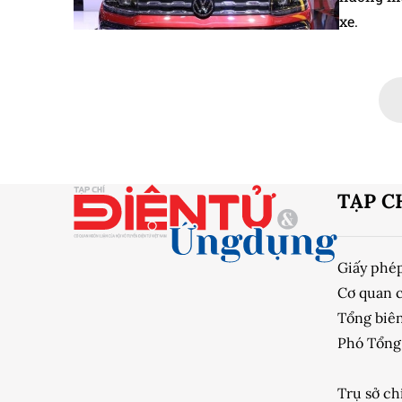
xe.
TẠP C
Giấy phé
Cơ quan 
Tổng biên
Phó Tổng 
Trụ sở ch