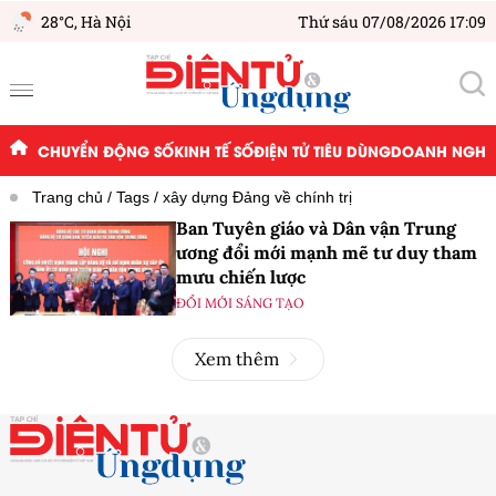
28°C,
Hà Nội
Thứ sáu 07/08/2026 17:09
CHUYỂN ĐỘNG SỐ
KINH TẾ SỐ
ĐIỆN TỬ TIÊU DÙNG
DOANH NGHIỆ
Trang chủ
Tags
xây dựng Đảng về chính trị
Ban Tuyên giáo và Dân vận Trung
ương đổi mới mạnh mẽ tư duy tham
mưu chiến lược
ĐỔI MỚI SÁNG TẠO
Xem thêm