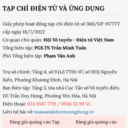
TẠP CHÍ ĐIỆN TỬ VÀ ỨNG DỤNG
Giấy phép hoạt động tạp chí điện tử số 360/GP-BTTTT
cấp ngày 18/7/2022
Cơ quan chủ quản:
Hội Vô tuyến - Điện tử Việt Nam
Tổng biên tập:
PGS.TS Trần Minh Tuấn
Phó Tổng biên tập:
Phạm Văn Anh
Trụ sở chính: Tầng 4, số 9 (Lô TT01-07, số 103) Nguyễn
Xiển, Phường Khương Đình, Hà Nội
Ban Biên tập: Tầng 3, tòa nhà Cục Tần số Vô tuyến điện,
115 Trần Duy Hưng, Phường Yên Hòa, Hà Nội
Điện thoại:
024 8587 7779
/
0936 55 99 55
Liên hệ bài vở:
toasoan@dientuungdung.vn
Bảng giá quảng cáo Tạp
Bảng giá quảng cáo