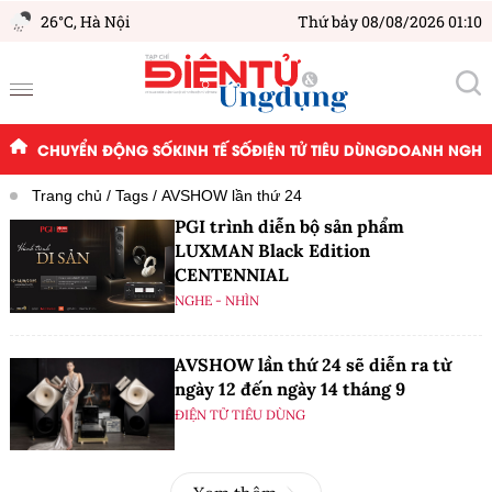
26°C,
Hà Nội
Thứ bảy 08/08/2026 01:10
CHUYỂN ĐỘNG SỐ
KINH TẾ SỐ
ĐIỆN TỬ TIÊU DÙNG
DOANH NGHIỆ
Trang chủ
Tags
AVSHOW lần thứ 24
PGI trình diễn bộ sản phẩm
LUXMAN Black Edition
CENTENNIAL
NGHE - NHÌN
AVSHOW lần thứ 24 sẽ diễn ra từ
ngày 12 đến ngày 14 tháng 9
ĐIỆN TỬ TIÊU DÙNG