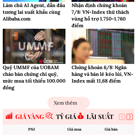
Làm chủ AI Agent, dẫn đầu
Nhận định chứng khoán
tương lai xuất khẩu cùng
7/8: VN-Index thử thách
Alibaba.com
vùng hỗ trợ 1.750-1.760
điểm
Quỹ UMMF của UOBAM
Chứng khoán 6/8: Ngân
chào bán chứng chỉ quỹ,
hàng và bán lẻ kéo lùi, VN-
mức mua tối thiểu 100.000
Index mất 11,68 điểm
đồng
Xem thêm
GIÁ VÀNG
TỶ GIÁ
LÃI SUẤT
PNJ
Giá mua
Giá bán