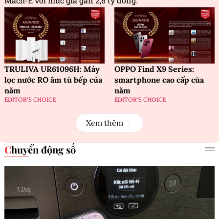
Mach-E với mức giá gần 2,6 tỷ đồng.
TRULIVA UR61096H: Máy
OPPO Find X9 Series:
lọc nước RO âm tủ bếp của
smartphone cao cấp của
năm
năm
EDITOR'S CHOICE
EDITOR'S CHOICE
Xem thêm
Chuyển động số