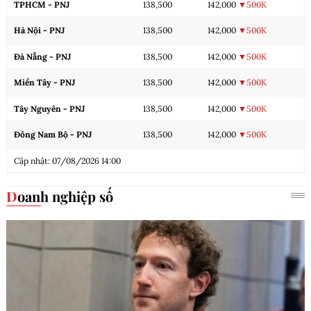
TPHCM - PNJ
138,500
142,000
▼500K
Hà Nội - PNJ
138,500
142,000
▼500K
Đà Nẵng - PNJ
138,500
142,000
▼500K
Miền Tây - PNJ
138,500
142,000
▼500K
Tây Nguyên - PNJ
138,500
142,000
▼500K
Đông Nam Bộ - PNJ
138,500
142,000
▼500K
Cập nhật: 07/08/2026 14:00
Doanh nghiệp số