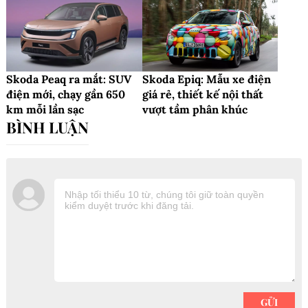
Skoda Peaq ra mắt: SUV
Skoda Epiq: Mẫu xe điện
điện mới, chạy gần 650
giá rẻ, thiết kế nội thất
km mỗi lần sạc
vượt tầm phân khúc