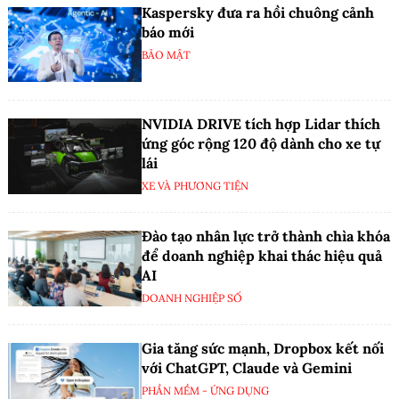
Kaspersky đưa ra hồi chuông cảnh
báo mới
BẢO MẬT
NVIDIA DRIVE tích hợp Lidar thích
ứng góc rộng 120 độ dành cho xe tự
lái
XE VÀ PHƯƠNG TIỆN
Đào tạo nhân lực trở thành chìa khóa
để doanh nghiệp khai thác hiệu quả
AI
DOANH NGHIỆP SỐ
Gia tăng sức mạnh, Dropbox kết nối
với ChatGPT, Claude và Gemini
PHẦN MỀM - ỨNG DỤNG