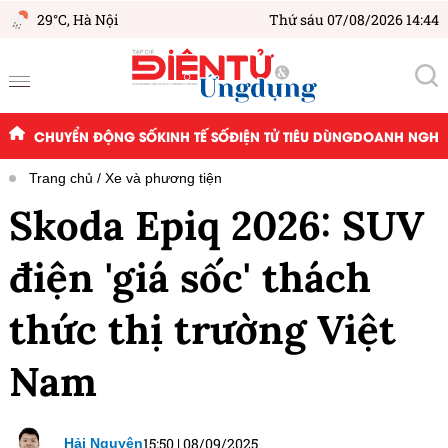
29°C,
Hà Nội
Thứ sáu 07/08/2026 14:44
CHUYỂN ĐỘNG SỐ
KINH TẾ SỐ
ĐIỆN TỬ TIÊU DÙNG
DOANH NGHIỆ
Trang chủ
Xe và phương tiện
Skoda Epiq 2026: SUV
điện 'giá sốc' thách
thức thị trường Việt
Nam
15:50
|
08/09/2025
Hải Nguyên