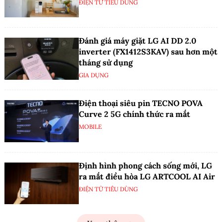
ĐIỆN TỬ TIÊU DÙNG
Đánh giá máy giặt LG AI DD 2.0
inverter (FX1412S3KAV) sau hơn một
tháng sử dụng
GIA DỤNG
Điện thoại siêu pin TECNO POVA
Curve 2 5G chính thức ra mắt
MOBILE
Định hình phong cách sống mới, LG
ra mắt điều hòa LG ARTCOOL AI Air
ĐIỆN TỬ TIÊU DÙNG