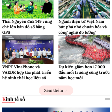
Thái Nguyên đưa 149 vùng
Ngành điện tử Việt Nam
chè lên bản đồ số bằng
bứt phá nhờ chuẩn hóa và
GPS
công nghệ đo lường
VNPT VinaPhone và
Dự kiến giảm hơn 17.000
VAEDR hợp tác phát triển
đầu mối trường công trước
hệ sinh thái học liệu số
năm học mới
Xem thêm
Kinh tế số