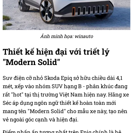
Ảnh minh họa: winauto
Thiết kế hiện đại với triết lý
"Modern Solid"
Suv điện cỡ nhỏ Skoda Epiq sở hữu chiều dài 4,1
mét, xếp vào nhóm SUV hạng B - phân khúc đang
rất "hot" tại thị trường Việt Nam hiện nay. Hãng xe
Séc áp dụng ngôn ngữ thiết kế hoàn toàn mới
mang tên "Modern Solid" cho mẫu xe này, tạo nên
vẻ ngoài góc cạnh và hiện đại.
Điểm nhấn ấn tượng nhất trên Epiq chính là hệ