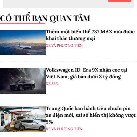
CÓ THỂ BẠN QUAN TÂM
Thêm một biến thể 737 MAX nữa được
khai thác thương mại
XE VÀ PHƯƠNG TIỆN
Volkswagen ID. Era 9X nhận cọc tại
Việt Nam, giá bán dưới 3 tỷ đồng
XE 365
Trung Quốc ban hành tiêu chuẩn pin
xe điện mới, sai số hiển thị không vượt
5%
XE VÀ PHƯƠNG TIỆN