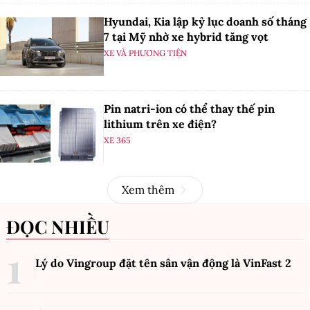
Hyundai, Kia lập kỷ lục doanh số tháng
7 tại Mỹ nhờ xe hybrid tăng vọt
XE VÀ PHƯƠNG TIỆN
Pin natri-ion có thể thay thế pin
lithium trên xe điện?
XE 365
Xem thêm
ĐỌC NHIỀU
Lý do Vingroup đặt tên sân vận động là VinFast
2