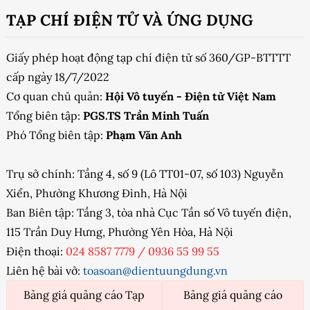
TẠP CHÍ ĐIỆN TỬ VÀ ỨNG DỤNG
Giấy phép hoạt động tạp chí điện tử số 360/GP-BTTTT
cấp ngày 18/7/2022
Cơ quan chủ quản:
Hội Vô tuyến - Điện tử Việt Nam
Tổng biên tập:
PGS.TS Trần Minh Tuấn
Phó Tổng biên tập:
Phạm Văn Anh
Trụ sở chính: Tầng 4, số 9 (Lô TT01-07, số 103) Nguyễn
Xiển, Phường Khương Đình, Hà Nội
Ban Biên tập: Tầng 3, tòa nhà Cục Tần số Vô tuyến điện,
115 Trần Duy Hưng, Phường Yên Hòa, Hà Nội
Điện thoại:
024 8587 7779
/
0936 55 99 55
Liên hệ bài vở:
toasoan@dientuungdung.vn
Bảng giá quảng cáo Tạp
Bảng giá quảng cáo