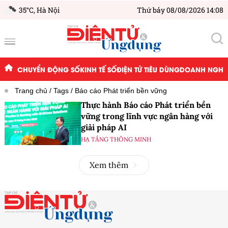
35°C,
Hà Nội
Thứ bảy 08/08/2026 14:08
CHUYỂN ĐỘNG SỐ
KINH TẾ SỐ
ĐIỆN TỬ TIÊU DÙNG
DOANH NGHIỆ
Trang chủ
Tags
Báo cáo Phát triển bền vững
Thực hành Báo cáo Phát triển bền
vững trong lĩnh vực ngân hàng với
giải pháp AI
HẠ TẦNG THÔNG MINH
Xem thêm