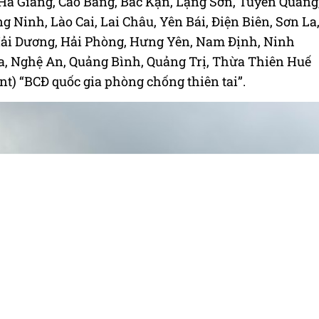
Hà Giang, Cao Bằng, Bắc Kạn, Lạng Sơn, Tuyên Quang
 Ninh, Lào Cai, Lai Châu, Yên Bái, Điện Biên, Sơn La
Hải Dương, Hải Phòng, Hưng Yên, Nam Định, Ninh
a, Nghệ An, Quảng Bình, Quảng Trị, Thừa Thiên Huế
nt) “BCĐ quốc gia phòng chống thiên tai”.