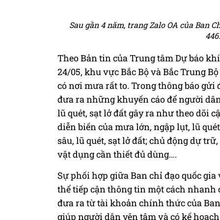
Sau gần 4 năm, trang Zalo OA của Ban Ch
446
Theo Bản tin của Trung tâm Dự báo khí
24/05, khu vực Bắc Bộ và Bắc Trung Bộ
có nơi mưa rất to. Trong thông báo gử
đưa ra những khuyến cáo để người dân g
lũ quét, sạt lở đất gây ra như theo dõi
diễn biến của mưa lớn, ngập lụt, lũ qué
sâu, lũ quét, sạt lở đất; chủ động dự t
vật dụng cần thiết đủ dùng….
Sự phối hợp giữa Ban chỉ đạo quốc gia 
thể tiếp cận thông tin một cách nhanh 
đưa ra từ tài khoản chính thức của Ban
giúp người dân yên tâm và có kế hoạc