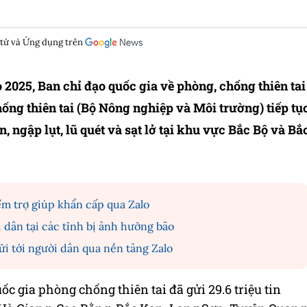
 tử và Ứng dụng trên
2025, Ban chỉ đạo quốc gia về phòng, chống thiên tai
hống thiên tai (Bộ Nông nghiệp và Môi trường) tiếp tụ
, ngập lụt, lũ quét và sạt lở tại khu vực Bắc Bộ và Bắ
ếm trợ giúp khẩn cấp qua Zalo
dân tại các tỉnh bị ảnh hưởng bão
ửi tới người dân qua nền tảng Zalo
ốc gia phòng chống thiên tai đã gửi 29.6 triệu tin