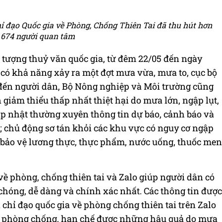
ỉ đạo Quốc gia về Phòng, Chống Thiên Tai đã thu hút hơn
.674 người quan tâm
 tượng thuỷ văn quốc gia, từ đêm 22/05 đến ngày
 có khả năng xảy ra một đợt mưa vừa, mưa to, cục bộ
i đến người dân, Bộ Nông nghiệp và Môi trường cũng
iảm thiểu thấp nhất thiệt hại do mưa lớn, ngập lụt,
 cập nhật thường xuyên thông tin dự báo, cảnh báo và
t; chủ động sơ tán khỏi các khu vực có nguy cơ ngập
rữ, bảo vệ lương thực, thực phẩm, nước uống, thuốc men
về phòng, chống thiên tai và Zalo giúp người dân có
chóng, dễ dàng và chính xác nhất. Các thông tin được
 chỉ đạo quốc gia về phòng chống thiên tai trên Zalo
h phòng chống, hạn chế được những hậu quả do mưa