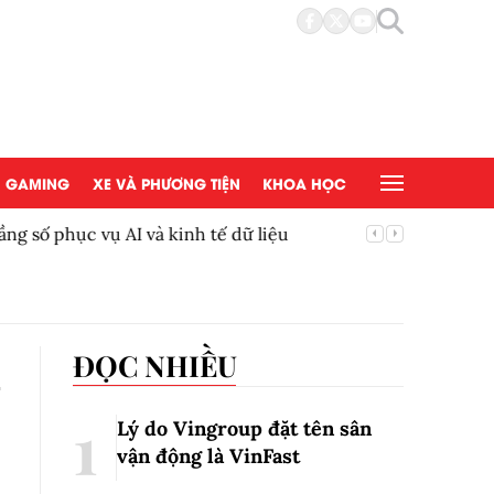
GAMING
XE VÀ PHƯƠNG TIỆN
KHOA HỌC
ầng số phục vụ AI và kinh tế dữ liệu
Bắc Ninh
Trung ư
ỉ
ĐỌC NHIỀU
Lý do Vingroup đặt tên sân
vận động là VinFast