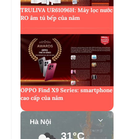
TRULIVA UR61096H: Máy lọc nước
RO âm tủ bếp của năm
OPPO Find X9 Series: smartphone
cao cấp của năm
Hà Nội
31°C